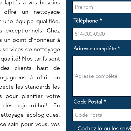
 adaptés à vos besoins
t offre un nettoyage
r une équipe qualifiée,
Téléphone
ts exceptionnels. Chez
s un point d'honneur à
Adresse compléte
os services de nettoyage
 qualité! Nos tarifs sont
des clients haut de
gageons à offrir un
pecte les standards les
s pour planifier votre
Code Postal
 dès aujourd'hui!. En
nettoyage écologiques,
ce sain pour vous, vos
Cochez le ou les serv