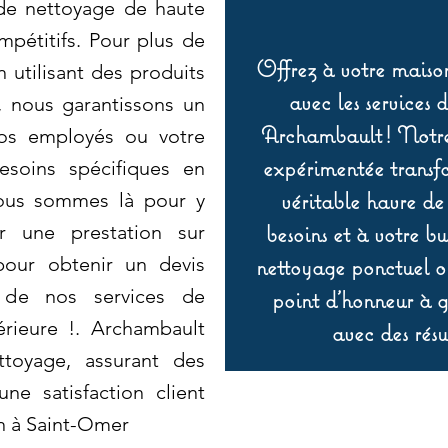
 de nettoyage de haute
mpétitifs. Pour plus de
Offrez à votre maison
n utilisant des produits
avec les services 
, nous garantissons un
Archambault ! Notre 
vos employés ou votre
expérimentée transf
esoins spécifiques en
véritable havre de
ous sommes là pour y
besoins et à votre b
r une prestation sur
pour obtenir un devis
nettoyage ponctuel ou
r de nos services de
point d’honneur à ga
érieure !. Archambault
avec des résu
ttoyage, assurant des
ne satisfaction client
n à Saint-Omer