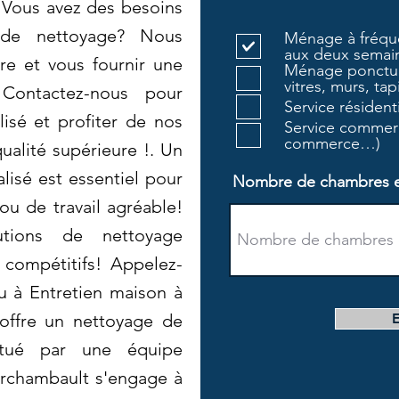
 Vous avez des besoins
 de nettoyage? Nous
Ménage à fréque
aux deux semain
e et vous fournir une
Ménage ponctue
vitres, murs, tapi
 Contactez-nous pour
Service résiden
isé et profiter de nos
Service commerc
commerce…)
ualité supérieure !. Un
lisé est essentiel pour
Nombre de chambres et 
ou de travail agréable!
tions de nettoyage
 compétitifs! Appelez-
u à Entretien maison à
offre un nettoyage de
ectué par une équipe
Archambault s'engage à