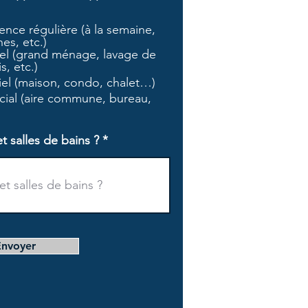
b
l
nce régulière (à la semaine,
i
es, etc.)
g
l (grand ménage, lavage de
a
s, etc.)
t
tiel (maison, condo, chalet…)
o
i
ial (aire commune, bureau,
r
e
salles de bains ?
Envoyer