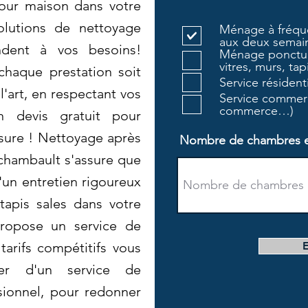
our maison dans votre
solutions de nettoyage
Ménage à fréque
aux deux semain
ndent à vos besoins!
Ménage ponctue
vitres, murs, tapi
haque prestation soit
Service résiden
l'art, en respectant vos
Service commerc
commerce…)
 devis gratuit pour
esure ! Nettoyage après
Nombre de chambres et 
rchambault s'assure que
un entretien rigoureux
tapis sales dans votre
propose un service de
tarifs compétitifs vous
ier d'un service de
sionnel, pour redonner