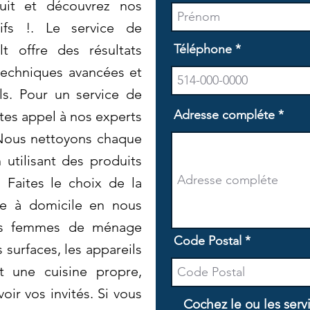
uit et découvrez nos
ifs !. Le service de
t offre des résultats
Téléphone
 techniques avancées et
ls. Pour un service de
Adresse compléte
ites appel à nos experts
 Nous nettoyons chaque
utilisant des produits
 Faites le choix de la
ge à domicile en nous
os femmes de ménage
Code Postal
 surfaces, les appareils
nt une cuisine propre,
oir vos invités. Si vous
Cochez le ou les serv