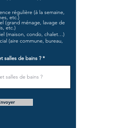
b
l
nce régulière (à la semaine,
i
es, etc.)
g
l (grand ménage, lavage de
a
s, etc.)
t
tiel (maison, condo, chalet…)
o
i
ial (aire commune, bureau,
r
e
salles de bains ?
Envoyer