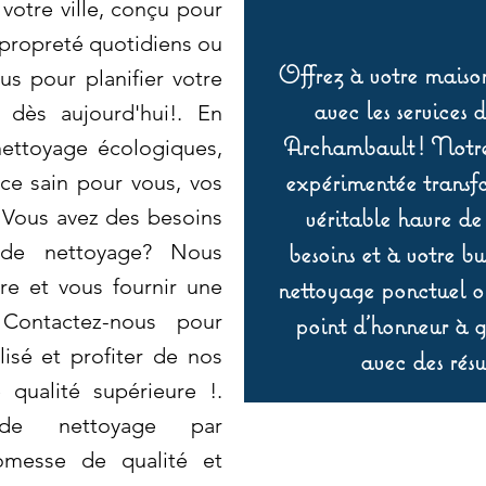
votre ville, conçu pour
propreté quotidiens ou
Offrez à votre maison
s pour planifier votre
avec les services 
 dès aujourd'hui!. En
Archambault ! Notre 
nettoyage écologiques,
expérimentée transf
ce sain pour vous, vos
véritable havre de
 Vous avez des besoins
besoins et à votre b
 de nettoyage? Nous
e et vous fournir une
nettoyage ponctuel ou
 Contactez-nous pour
point d’honneur à ga
isé et profiter de nos
avec des résu
 qualité supérieure !.
 de nettoyage par
omesse de qualité et