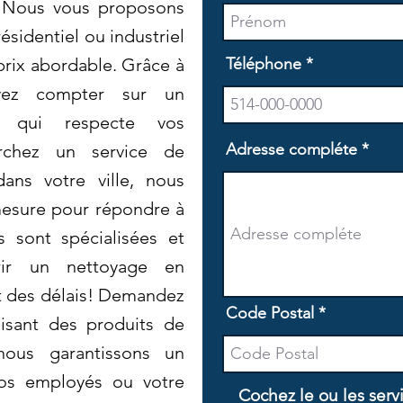
. Nous vous proposons
sidentiel ou industriel
prix abordable. Grâce à
Téléphone
vez compter sur un
el qui respecte vos
Adresse compléte
rchez un service de
ans votre ville, nous
mesure pour répondre à
 sont spécialisées et
rir un nettoyage en
t des délais! Demandez
Code Postal
lisant des produits de
nous garantissons un
vos employés ou votre
Cochez le ou les serv