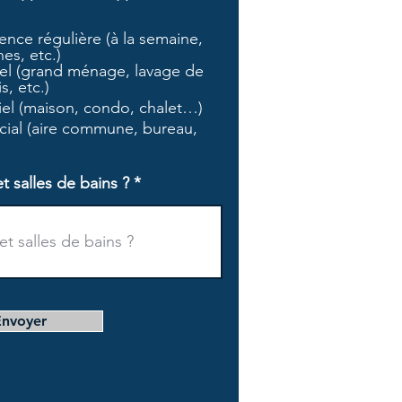
b
l
nce régulière (à la semaine,
i
es, etc.)
g
l (grand ménage, lavage de
a
s, etc.)
t
tiel (maison, condo, chalet…)
o
i
ial (aire commune, bureau,
r
e
salles de bains ?
Envoyer