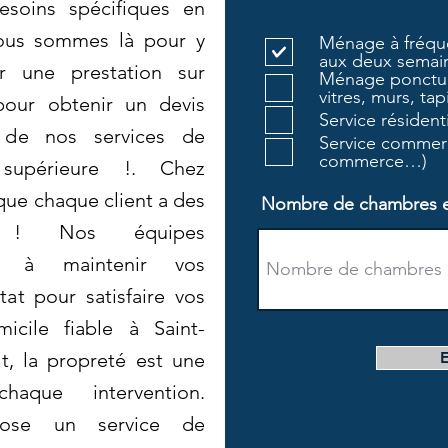
esoins spécifiques en
ous sommes là pour y
Ménage à fréque
aux deux semain
r une prestation sur
Ménage ponctue
vitres, murs, tapi
pour obtenir un devis
Service résiden
r de nos services de
Service commerc
commerce…)
supérieure !. Chez
ue chaque client a des
Nombre de chambres et 
es! ! Nos équipes
ent à maintenir vos
at pour satisfaire vos
icile fiable à Saint-
t, la propreté est une
que intervention.
pose un service de