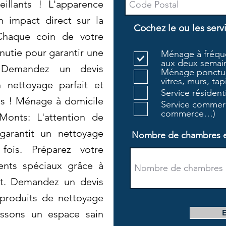
eillants ! L'apparence
n impact direct sur la
Cochez le ou les serv
 Chaque coin de votre
nutie pour garantir une
Ménage à fréque
aux deux semain
! Demandez un devis
Ménage ponctue
vitres, murs, tapi
n nettoyage parfait et
Service résiden
ns ! Ménage à domicile
Service commerc
commerce…)
-Monts: L'attention de
garantit un nettoyage
Nombre de chambres et 
fois. Préparez votre
nts spéciaux grâce à
lt. Demandez un devis
s produits de nettoyage
issons un espace sain