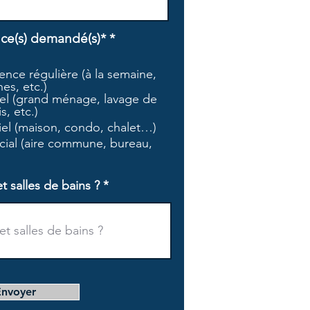
O
ice(s) demandé(s)*
*
b
l
nce régulière (à la semaine,
i
es, etc.)
g
l (grand ménage, lavage de
a
s, etc.)
t
tiel (maison, condo, chalet…)
o
i
ial (aire commune, bureau,
r
e
salles de bains ?
Envoyer