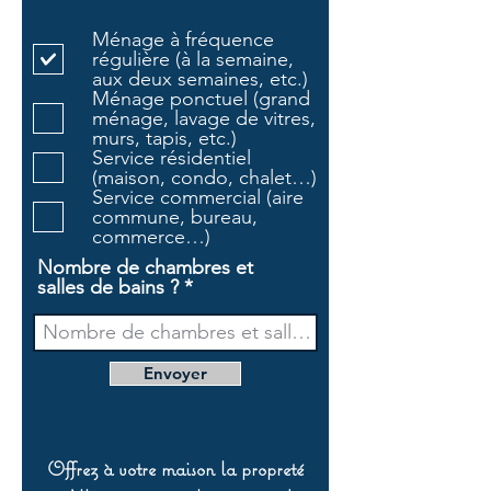
b
l
Ménage à fréquence
i
régulière (à la semaine,
g
aux deux semaines, etc.)
a
Ménage ponctuel (grand
t
ménage, lavage de vitres,
o
murs, tapis, etc.)
i
Service résidentiel
r
(maison, condo, chalet…)
e
Service commercial (aire
commune, bureau,
commerce…)
Nombre de chambres et
salles de bains ?
Envoyer
Offrez à votre maison la propreté