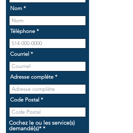
Nom
Téléphone
Courriel
Adresse compléte
Code Postal
Cochez le ou les service(s)
O
demandé(s)*
*