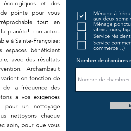
s écologiques et des
de pointe pour vous
Ménage à fréque
aux deux semain
rréprochable tout en
Ménage ponctue
vitres, murs, tapi
la planète! contactez-
Service résiden
ble à Sainte-Françoise:
Service commerc
commerce…)
s espaces bénéficient
le, avec des résultats
Nombre de chambres et 
vention. Archambault
 varient en fonction de
et de la fréquence des
ptons à vos exigences
it pour un nettoyage
ous nettoyons chaque
ec soin, pour que vous