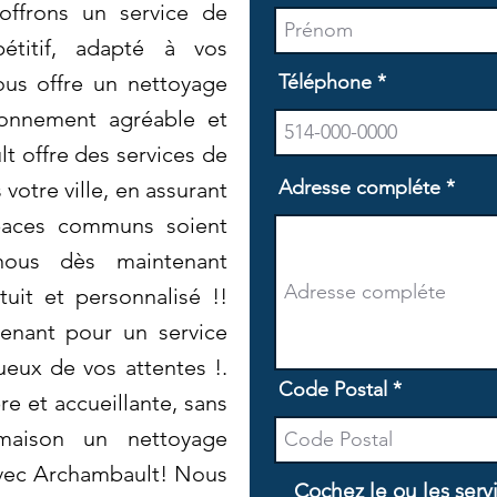
offrons un service de
étitif, adapté à vos
ous offre un nettoyage
Téléphone
ronnement agréable et
t offre des services de
Adresse compléte
votre ville, en assurant
paces communs soient
-nous dès maintenant
uit et personnalisé !!
enant pour un service
ueux de vos attentes !.
Code Postal
e et accueillante, sans
 maison un nettoyage
avec Archambault! Nous
Cochez le ou les serv