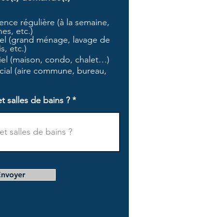
b
l
nce régulière (à la semaine,
i
es, etc.)
g
l (grand ménage, lavage de
a
s, etc.)
t
tiel (maison, condo, chalet…)
o
i
ial (aire commune, bureau,
r
e
salles de bains ?
Envoyer