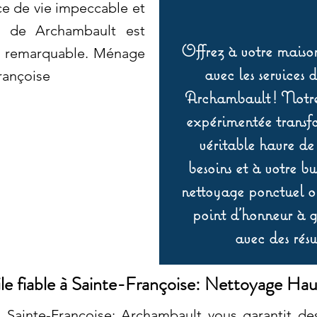
ce de vie impeccable et
on de Archambault est
Offrez à votre maison
on remarquable. Ménage
avec les services 
Françoise
Archambault ! Notre 
expérimentée transf
véritable havre de
besoins et à votre b
nettoyage ponctuel ou
point d’honneur à ga
avec des résu
le fiable à Sainte-Françoise: Nettoyage Ha
 Sainte-Françoise: Archambault vous garantit des