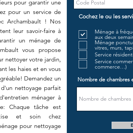
ieurs pour garantir une
ez pour un service de
Cochez le ou les serv
ec Archambault ! Nos
nt leur savoir-faire à
Ménage à fréque
aux deux semain
garantir un ménage de
Ménage ponctue
vitres, murs, tapi
hambault vous propose
Service résiden
nettoyer votre jardin,
Service commerc
commerce…)
lant les haies et en vous
 agréable! Demandez un
Nombre de chambres et 
 d'un nettoyage parfait
 d'entretien ménager à
dare: Chaque tâche est
tise et soin chez
énage pour nettoyage