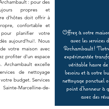
Archambault : pour des
ujours propres et
e d'hôtes doit offrir à
ropre, confortable et
Offrez à votre maison
pour planifier votre
avec les services 
dès aujourd'hui!. Nous
Archambault ! Notre 
 de votre maison avec
expérimentée transf
ez profiter d'un espace
véritable havre de
n. Archambault excelle
besoins et à votre b
ervices de nettoyage
 votre budget. Services
nettoyage ponctuel ou
ainte-Marcelline-de-
point d’honneur à ga
avec des résu