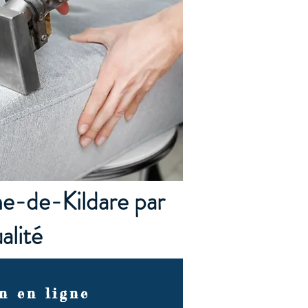
ne-de-Kildare par
lité
n en ligne