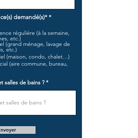
O
ice(s) demandé(s)*
*
b
l
nce régulière (à la semaine,
i
es, etc.)
g
l (grand ménage, lavage de
a
s, etc.)
t
tiel (maison, condo, chalet…)
o
i
ial (aire commune, bureau,
r
e
salles de bains ?
Envoyer