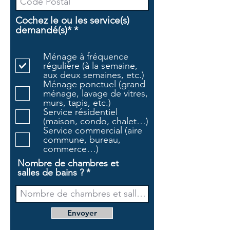
Cochez le ou les service(s)
O
demandé(s)*
*
b
l
Ménage à fréquence
i
régulière (à la semaine,
g
aux deux semaines, etc.)
a
Ménage ponctuel (grand
t
ménage, lavage de vitres,
o
murs, tapis, etc.)
i
Service résidentiel
r
(maison, condo, chalet…)
e
Service commercial (aire
commune, bureau,
commerce…)
Nombre de chambres et
salles de bains ?
Envoyer