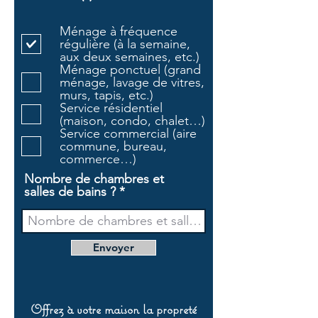
b
l
Ménage à fréquence
i
régulière (à la semaine,
g
aux deux semaines, etc.)
a
Ménage ponctuel (grand
t
ménage, lavage de vitres,
o
murs, tapis, etc.)
i
Service résidentiel
r
(maison, condo, chalet…)
e
Service commercial (aire
commune, bureau,
commerce…)
Nombre de chambres et
salles de bains ?
Envoyer
Offrez à votre maison la propreté