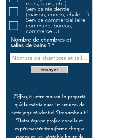
o
murs, tapis, etc.)
i
Service résidentiel
r
(maison, condo, chalet…)
e
Service commercial (aire
commune, bureau,
commerce…)
Nombre de chambres et
salles de bains ?
Envoyer
Offrez à votre maison la propreté
qu’elle mérite avec les services de
nettoyage résidentiel Archambault !
Notre équipe professionnelle et
expérimentée transforme chaque
espace en un véritable havre de