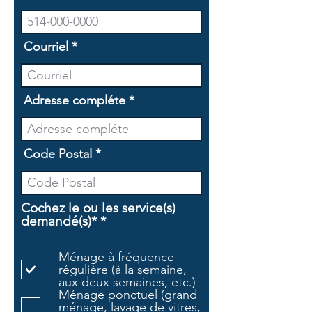
Courriel
Adresse compléte
Code Postal
Cochez le ou les service(s)
O
demandé(s)*
*
b
l
Ménage à fréquence
i
régulière (à la semaine,
g
aux deux semaines, etc.)
a
Ménage ponctuel (grand
t
ménage, lavage de vitres,