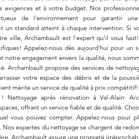
s exigences et à votre budget. Nos professionnel
tueux de l'environnement pour garantir une 
t un standard atteint à chaque intervention. Si 
e ville, Archambault est l'expert qu'il vous faut!
fiques! Appelez-nous dès aujourd'hui pour un ser
 et notre engagement envers la qualité, nous somm
nté. Archambault propose des services de nettoya
arrasser votre espace des débris et de la poussiè
ent mérite un service de qualité à prix compétitif
 ! Nettoyage après rénovation à Val-Alain: Ar
paces, offrant un service fiable et de qualité. Ch
uel vous pouvez compter. Appelez-nous pour pla
. Nos expertes du nettoyage se chargent de redonn
ère. Archambault assure une propreté irréprochable