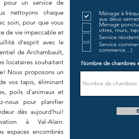
s pour un service de
us nettoyons chaque
Ménage à fréque
aux deux semain
ec soin, pour que vous
Ménage ponctue
vitres, murs, tapi
ce de vie impeccable et
Service résiden
illité d'esprit avec le
Service commerc
commerce…)
entiel de Archambault,
s locataires souhaitant
Nombre de chambres et 
re! Nous proposons un
e vos tapis, éliminant
es, poils d'animaux et
ez-nous pour planifier
ndeur dès aujourd'hui!
ation à Val-Alain:
les espaces encombrés