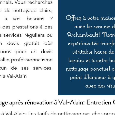
onnels. Vous recherchez
s de nettoyage clairs,
Offrez à votre maison
és à vos besoins ?
avec les services 
 des prestations à des
Archambault ! Notre 
 services réguliers ou
expérimentée transf
n devis gratuit dès
véritable havre de
z-nous pour un devis
besoins et à votre b
allie professionnalisme
cun de ses services.
nettoyage ponctuel ou
 à Val-Alain
point d’honneur à ga
avec des résu
ge après rénovation à Val-Alain: Entretien C
à Val-Alain: Les tarifs de nettoyage pas cher pr