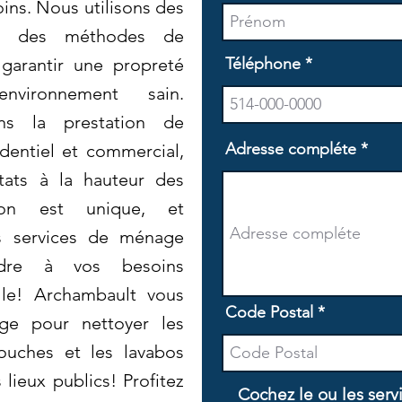
ins. Nous utilisons des
et des méthodes de
garantir une propreté
Téléphone
vironnement sain.
ns la prestation de
Adresse compléte
dentiel et commercial,
ltats à la hauteur des
son est unique, et
s services de ménage
ndre à vos besoins
ille! Archambault vous
Code Postal
e pour nettoyer les
douches et les lavabos
 lieux publics! Profitez
Cochez le ou les serv