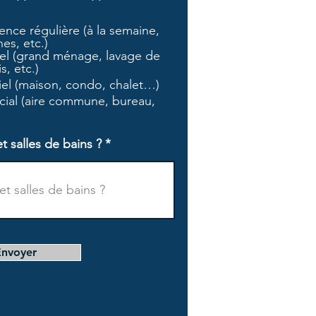
b
l
nce régulière (à la semaine,
i
es, etc.)
g
l (grand ménage, lavage de
a
s, etc.)
t
tiel (maison, condo, chalet…)
o
i
ial (aire commune, bureau,
r
e
salles de bains ?
Envoyer