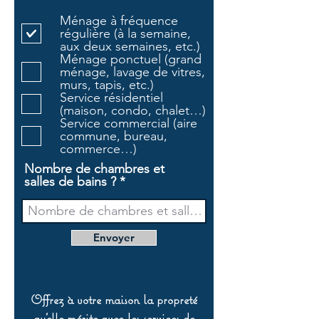
l
Ménage à fréquence
i
régulière (à la semaine,
g
aux deux semaines, etc.)
a
Ménage ponctuel (grand
t
ménage, lavage de vitres,
o
murs, tapis, etc.)
i
Service résidentiel
r
(maison, condo, chalet…)
e
Service commercial (aire
commune, bureau,
commerce…)
Nombre de chambres et
salles de bains ?
Envoyer
Offrez à votre maison la propreté
qu’elle mérite avec les services de