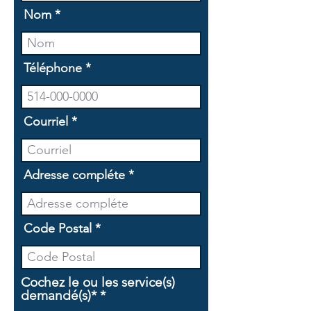
Nom
Téléphone
Courriel
Adresse compléte
Code Postal
Cochez le ou les service(s)
O
demandé(s)*
*
b