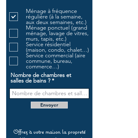
b
l
Ménage à fréquence
i
régulière (à la semaine,
g
aux deux semaines, etc.)
a
Ménage ponctuel (grand
t
ménage, lavage de vitres,
o
murs, tapis, etc.)
i
Service résidentiel
r
(maison, condo, chalet…)
e
Service commercial (aire
commune, bureau,
commerce…)
Nombre de chambres et
salles de bains ?
Envoyer
Offrez à votre maison la propreté