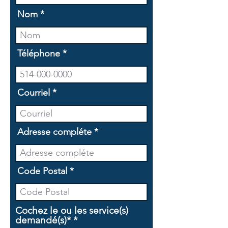
Nom
Téléphone
Courriel
Adresse compléte
Code Postal
Cochez le ou les service(s)
O
demandé(s)*
*