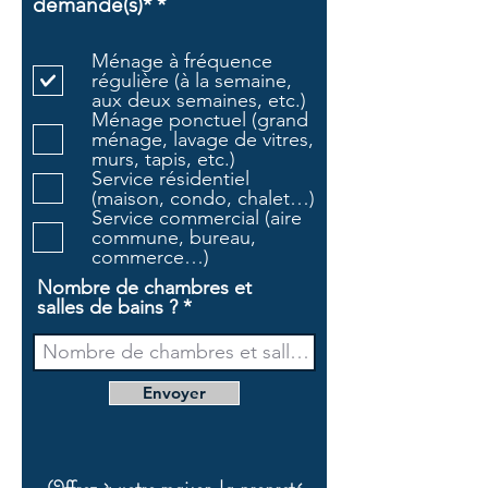
O
demandé(s)*
*
b
l
Ménage à fréquence
i
régulière (à la semaine,
g
aux deux semaines, etc.)
a
Ménage ponctuel (grand
t
ménage, lavage de vitres,
o
murs, tapis, etc.)
i
Service résidentiel
r
(maison, condo, chalet…)
e
Service commercial (aire
commune, bureau,
commerce…)
Nombre de chambres et
salles de bains ?
Envoyer
Offrez à votre maison la propreté