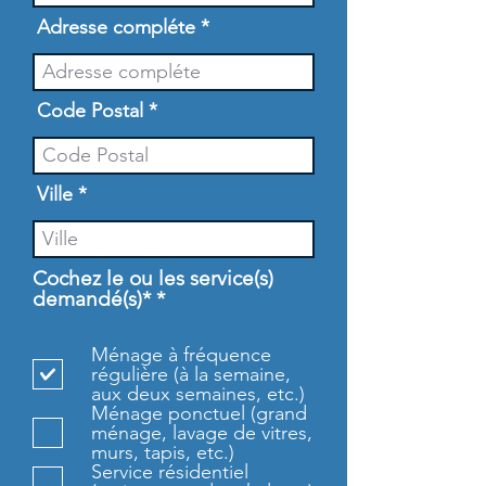
Adresse compléte
Code Postal
Ville
Cochez le ou les service(s)
O
demandé(s)*
*
b
l
Ménage à fréquence
i
régulière (à la semaine,
g
aux deux semaines, etc.)
a
Ménage ponctuel (grand
t
ménage, lavage de vitres,
o
murs, tapis, etc.)
i
Service résidentiel
r