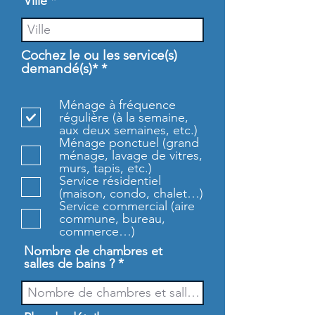
Ville
Cochez le ou les service(s)
O
demandé(s)*
*
b
l
Ménage à fréquence
i
régulière (à la semaine,
g
aux deux semaines, etc.)
a
Ménage ponctuel (grand
t
ménage, lavage de vitres,
o
murs, tapis, etc.)
i
Service résidentiel
r
(maison, condo, chalet…)
e
Service commercial (aire
commune, bureau,
commerce…)
Nombre de chambres et
salles de bains ?