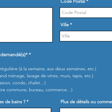
Code Postal
Ville
O
) demandé(s)*
*
b
l
i
égulière (à la semaine, aux deux semaines, etc.)
g
d ménage, lavage de vitres, murs, tapis, etc.)
a
maison, condo, chalet…)
t
o
(aire commune, bureau, commerce…)
i
r
s de bains ?
e
Plus de détails ou comme