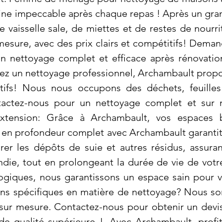
ine impeccable après chaque repas ! Après un grand
vaisselle sale, de miettes et de restes de nourr
esure, avec des prix clairs et compétitifs! Demand
n nettoyage complet et efficace après rénovatio
tez un nettoyage professionnel, Archambault propos
tifs! Nous nous occupons des déchets, feuilles
tactez-nous pour un nettoyage complet et sur 
c-Extension: Grâce à Archambault, vos espaces b
e en profondeur complet avec Archambault garanti
rer les dépôts de suie et autres résidus, assuran
endie, tout en prolongeant la durée de vie de votr
ogiques, nous garantissons un espace sain pour 
oins spécifiques en matière de nettoyage? Nous s
 sur mesure. Contactez-nous pour obtenir un devis
de qualité supérieure !. Avec Archambault, prof