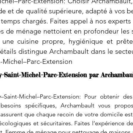
Michel–Parc-Extension: Choisir Archambault, 
de et de qualité supérieure, adapté à vos b
temps chargés. Faites appel à nos experts p
de ménage nettoient en profondeur les sur
nt une cuisine propre, hygiénique et prête
détails distingue Archambault dans le sect
nt-Michel–Parc-Extension
ray–Saint-Michel–Parc-Extension par Archambau
y–Saint-Michel–Parc-Extension: Pour obtenir de
besoins spécifiques, Archambault vous propos
assurent que chaque recoin de votre domicile est t
cologiques et sécuritaires. Faites l’expérience d
. Femme de ménage pour nettoyage de maisons ap