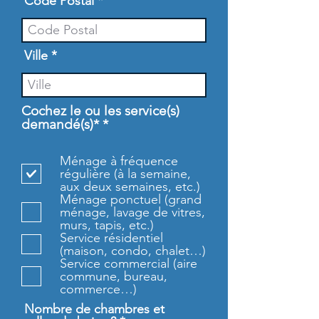
Code Postal
Ville
Cochez le ou les service(s)
O
demandé(s)*
*
b
l
Ménage à fréquence
i
régulière (à la semaine,
g
aux deux semaines, etc.)
a
Ménage ponctuel (grand
t
ménage, lavage de vitres,
o
murs, tapis, etc.)
i
Service résidentiel
r
(maison, condo, chalet…)
e
Service commercial (aire
commune, bureau,
commerce…)
Nombre de chambres et