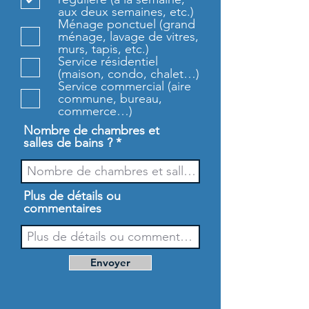
g
aux deux semaines, etc.)
a
Ménage ponctuel (grand
t
ménage, lavage de vitres,
o
murs, tapis, etc.)
i
Service résidentiel
r
(maison, condo, chalet…)
e
Service commercial (aire
commune, bureau,
commerce…)
Nombre de chambres et
salles de bains ?
Plus de détails ou
commentaires
Envoyer