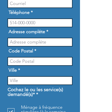
Téléphone
Adresse compléte
Code Postal
Ville
Cochez le ou les service(s)
O
demandé(s)*
*
b
l
Ménage à fréquence
i
régulière (à la semaine,