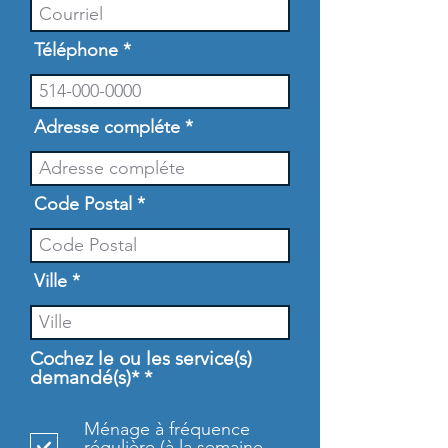
Téléphone
Adresse compléte
Code Postal
Ville
Cochez le ou les service(s)
O
demandé(s)*
*
b
l
Ménage à fréquence
i
régulière (à la semaine,