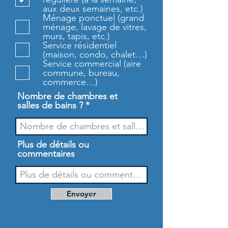
g
aux deux semaines, etc.)
a
Ménage ponctuel (grand
t
ménage, lavage de vitres,
o
murs, tapis, etc.)
i
Service résidentiel
r
(maison, condo, chalet…)
e
Service commercial (aire
commune, bureau,
commerce…)
Nombre de chambres et
salles de bains ?
Plus de détails ou
commentaires
Envoyer