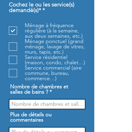
Cochez le ou les service(s)
O
demandé(s)*
*
b
l
Ménage à fréquence
i
régulière (à la semaine,
g
aux deux semaines, etc.)
a
Ménage ponctuel (grand
t
ménage, lavage de vitres,
o
murs, tapis, etc.)
i
Service résidentiel
r
(maison, condo, chalet…)
e
Service commercial (aire
commune, bureau,
commerce…)
Nombre de chambres et
salles de bains ?
Plus de détails ou
commentaires