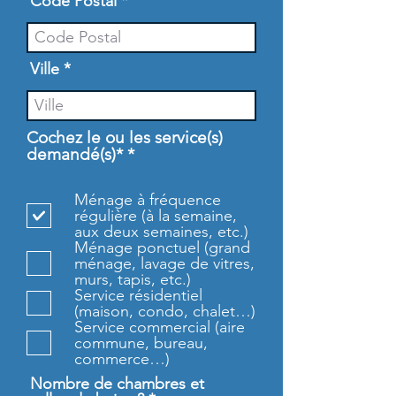
Code Postal
Ville
Cochez le ou les service(s)
O
demandé(s)*
*
b
l
Ménage à fréquence
i
régulière (à la semaine,
g
aux deux semaines, etc.)
a
Ménage ponctuel (grand
t
ménage, lavage de vitres,
o
murs, tapis, etc.)
i
Service résidentiel
r
(maison, condo, chalet…)
e
Service commercial (aire
commune, bureau,
commerce…)
Nombre de chambres et