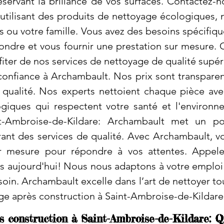
éservant la brillance de vos surfaces. Contactez-n
utilisant des produits de nettoyage écologiques,
s ou votre famille. Vous avez des besoins spécifiq
ndre et vous fournir une prestation sur mesure. 
fiter de nos services de nettoyage de qualité supé
confiance à Archambault. Nos prix sont transpare
e qualité. Nos experts nettoient chaque pièce av
logiques qui respectent votre santé et l'enviro
nt-Ambroise-de-Kildare: Archambault met un po
rant des services de qualité. Avec Archambault, v
r mesure pour répondre à vos attentes. Appelez
 aujourd'hui! Nous nous adaptons à votre emploi 
esoin. Archambault excelle dans l’art de nettoyer t
e après construction à Saint-Ambroise-de-Kildare
 construction à Saint-Ambroise-de-Kildare: Q