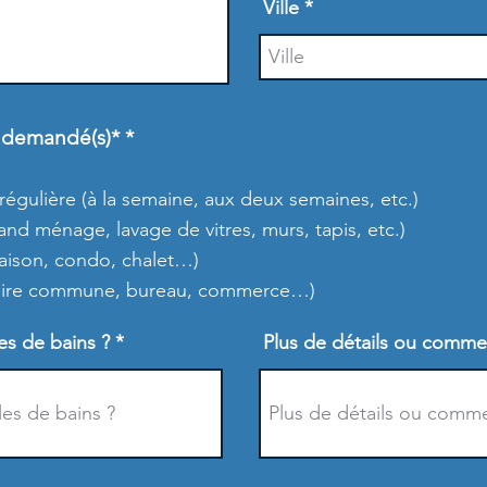
Ville
O
) demandé(s)*
*
b
l
i
égulière (à la semaine, aux deux semaines, etc.)
g
d ménage, lavage de vitres, murs, tapis, etc.)
a
maison, condo, chalet…)
t
o
(aire commune, bureau, commerce…)
i
r
s de bains ?
e
Plus de détails ou comme