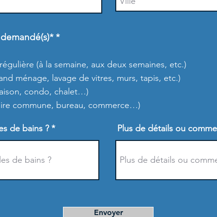
O
) demandé(s)*
*
b
l
i
égulière (à la semaine, aux deux semaines, etc.)
g
d ménage, lavage de vitres, murs, tapis, etc.)
a
maison, condo, chalet…)
t
o
(aire commune, bureau, commerce…)
i
r
s de bains ?
e
Plus de détails ou comme
Envoyer