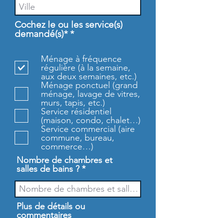
Cochez le ou les service(s)
O
demandé(s)*
*
b
l
Ménage à fréquence
i
régulière (à la semaine,
g
aux deux semaines, etc.)
a
Ménage ponctuel (grand
t
ménage, lavage de vitres,
o
murs, tapis, etc.)
i
Service résidentiel
r
(maison, condo, chalet…)
e
Service commercial (aire
commune, bureau,
commerce…)
Nombre de chambres et
salles de bains ?
Plus de détails ou
commentaires