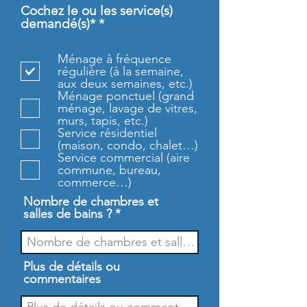
Cochez le ou les service(s)
O
demandé(s)*
*
b
l
Ménage à fréquence
i
régulière (à la semaine,
g
aux deux semaines, etc.)
a
Ménage ponctuel (grand
t
ménage, lavage de vitres,
o
murs, tapis, etc.)
i
Service résidentiel
r
(maison, condo, chalet…)
e
Service commercial (aire
commune, bureau,
commerce…)
Nombre de chambres et
salles de bains ?
Plus de détails ou
commentaires