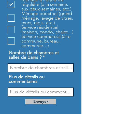
i
régulière (à la semaine,
g
aux deux semaines, etc.)
a
Ménage ponctuel (grand
t
ménage, lavage de vitres,
o
murs, tapis, etc.)
i
Service résidentiel
r
(maison, condo, chalet…)
e
Service commercial (aire
commune, bureau,
commerce…)
Nombre de chambres et
salles de bains ?
Plus de détails ou
commentaires
Envoyer