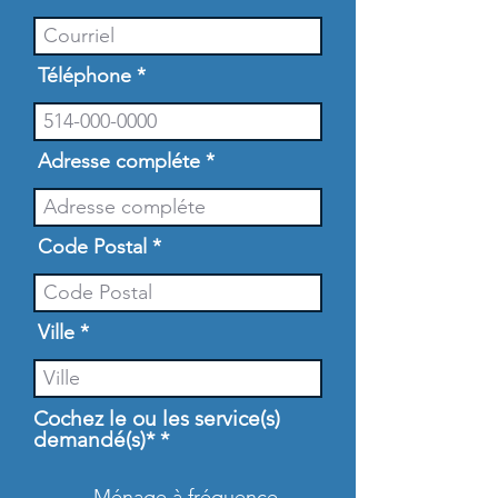
Téléphone
Adresse compléte
Code Postal
Ville
Cochez le ou les service(s)
O
demandé(s)*
*
b
l
Ménage à fréquence