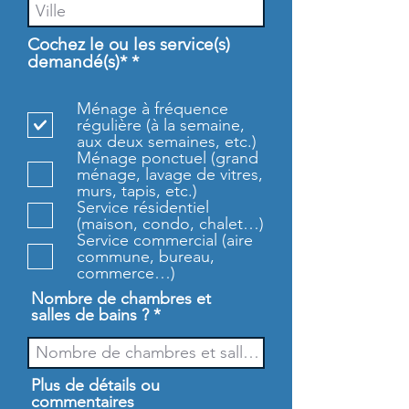
Cochez le ou les service(s)
O
demandé(s)*
*
b
l
Ménage à fréquence
i
régulière (à la semaine,
g
aux deux semaines, etc.)
a
Ménage ponctuel (grand
t
ménage, lavage de vitres,
o
murs, tapis, etc.)
i
Service résidentiel
r
(maison, condo, chalet…)
e
Service commercial (aire
commune, bureau,
commerce…)
Nombre de chambres et
salles de bains ?
Plus de détails ou
commentaires