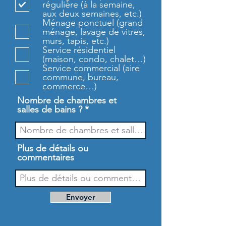
régulière (à la semaine,
g
aux deux semaines, etc.)
a
Ménage ponctuel (grand
t
ménage, lavage de vitres,
o
murs, tapis, etc.)
i
Service résidentiel
r
(maison, condo, chalet…)
e
Service commercial (aire
commune, bureau,
commerce…)
Nombre de chambres et
salles de bains ?
Plus de détails ou
commentaires
Envoyer