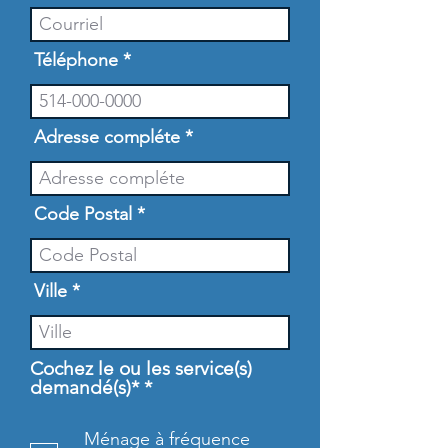
Téléphone
Adresse compléte
Code Postal
Ville
Cochez le ou les service(s)
O
demandé(s)*
*
b
l
Ménage à fréquence
i