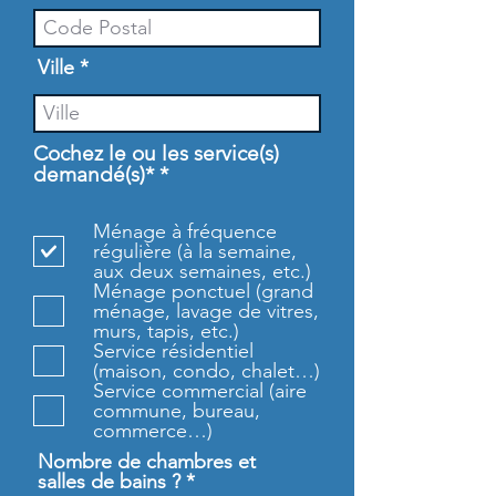
Ville
Cochez le ou les service(s)
O
demandé(s)*
*
b
l
Ménage à fréquence
i
régulière (à la semaine,
g
aux deux semaines, etc.)
a
Ménage ponctuel (grand
t
ménage, lavage de vitres,
o
murs, tapis, etc.)
i
Service résidentiel
r
(maison, condo, chalet…)
e
Service commercial (aire
commune, bureau,
commerce…)
Nombre de chambres et
salles de bains ?