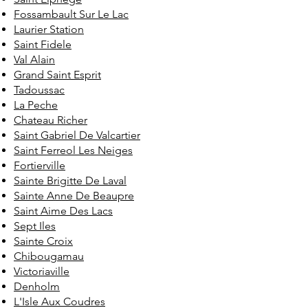
Fossambault Sur Le Lac
Laurier Station
Saint Fidele
Val Alain
Grand Saint Esprit
Tadoussac
La Peche
Chateau Richer
Saint Gabriel De Valcartier
Saint Ferreol Les Neiges
Fortierville
Sainte Brigitte De Laval
Sainte Anne De Beaupre
Saint Aime Des Lacs
Sept Iles
Sainte Croix
Chibougamau
Victoriaville
Denholm
L'Isle Aux Coudres