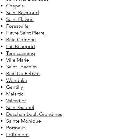
Chapais
Saint Raymond
Saint Flavien
Forestville
Havre Saint Pierre
Baie Comeau
Lac Beauport
Temiscaming
Ville Marie
Saint Joachim
Baie Du Febvre
Wendake
Gentilly
Malartic
Valcartier
Saint Gabriel
Deschambault Grondines
Sainte Monique
Portneuf
Lotbiniere