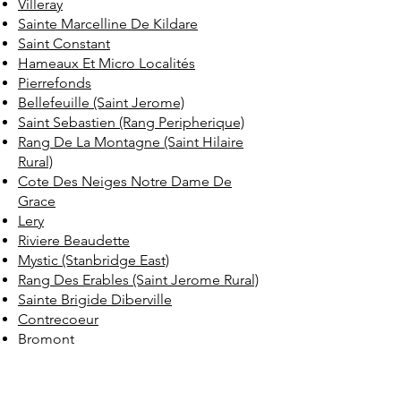
Villeray
Sainte Marcelline De Kildare
Saint Constant
Hameaux Et Micro Localités
Pierrefonds
Bellefeuille (Saint Jerome)
Saint Sebastien (Rang Peripherique)
Rang De La Montagne (Saint Hilaire
Rural)
Cote Des Neiges Notre Dame De
Grace
Lery
Riviere Beaudette
Mystic (Stanbridge East)
Rang Des Erables (Saint Jerome Rural)
Sainte Brigide Diberville
Contrecoeur
Bromont
Saint Liboire
Le Sud Ouest
Vieux Lachine