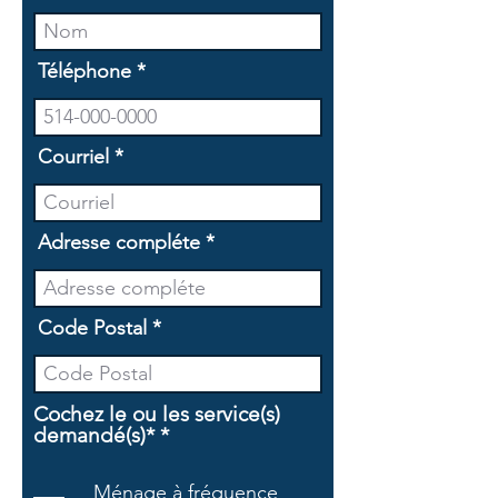
Téléphone
Courriel
Adresse compléte
Code Postal
Cochez le ou les service(s)
O
demandé(s)*
*
b
l
Ménage à fréquence
i