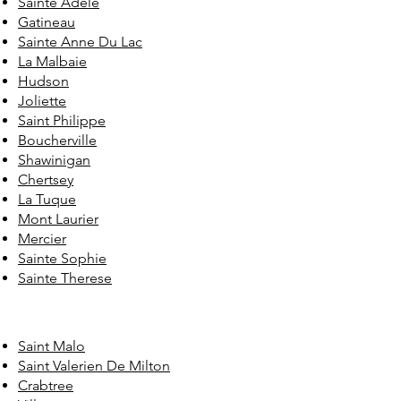
Sainte Adele
Gatineau
Sainte Anne Du Lac
La Malbaie
Hudson
Joliette
Saint Philippe
Boucherville
Shawinigan
Chertsey
La Tuque
Mont Laurier
Mercier
Sainte Sophie
Sainte Therese
Saint Malo
Saint Valerien De Milton
Crabtree