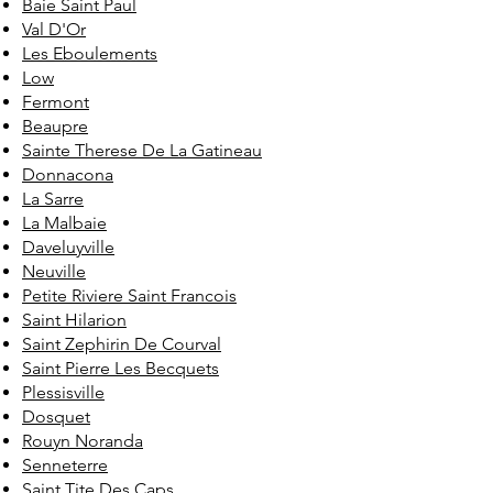
Baie Saint Paul
Val D'Or
Les Eboulements
Low
Fermont
Beaupre
Sainte Therese De La Gatineau
Donnacona
La Sarre
La Malbaie
Daveluyville
Neuville
Petite Riviere Saint Francois
Saint Hilarion
Saint Zephirin De Courval
Saint Pierre Les Becquets
Plessisville
Dosquet
Rouyn Noranda
Senneterre
Saint Tite Des Caps