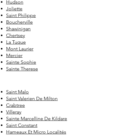
Hudson
Joliette
Saint Philippe
Boucherville
Shawinigan
Chertsey
La Tuque
Mont Laurier
Mercier
Sainte Sophie
Sainte Therese
Saint Malo
Saint Valerien De Milton
Crabtree
Villeray
Sainte Marcelline De Kildare
Saint Constant
Hameaux Et Micro Localités