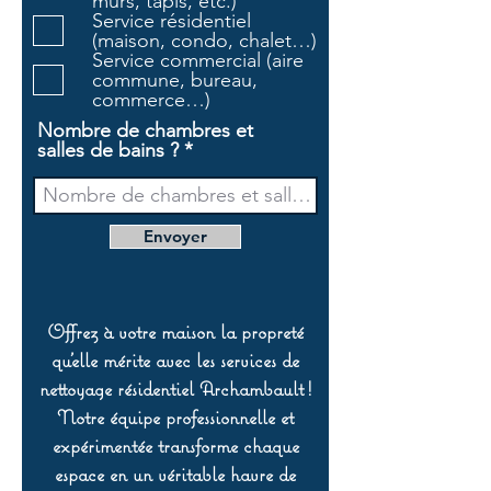
murs, tapis, etc.)
i
Service résidentiel
r
(maison, condo, chalet…)
e
Service commercial (aire
commune, bureau,
commerce…)
Nombre de chambres et
salles de bains ?
Envoyer
Offrez à votre maison la propreté
qu’elle mérite avec les services de
nettoyage résidentiel Archambault !
Notre équipe professionnelle et
expérimentée transforme chaque
espace en un véritable havre de