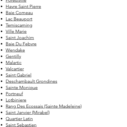
Forestville
Havre Saint Pierre
Baie Comeau
Lac Beauport
Temiscaming
Ville Marie
Saint Joachim
Baie Du Febvre
Wendake
Gentilly
Malartic
Valcartier
Saint Gabriel
Deschambault Grondines
Sainte Monique
Portneuf
Lotbiniere
Rang Des Ecossais (Sainte Madeleine)
Saint Janvier (Mirabel)
Quartier Latin
Saint Sebastien