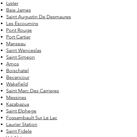
Lyster
Baie James
Saint Augustin De Desmaures
Les Escoumins
Pont Rouge
Port Cartier
Manseau
Saint Wenceslas
Saint Simeon
Amos
Boischatel
Becancour
Wakefield
Saint Marc Des Carrieres
Messines
Kazabazua
Saint Elphege
Fossambault Sur Le Lac
Laurier Station
Saint Fidele