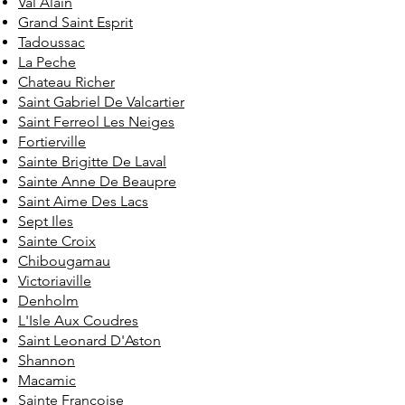
Val Alain
Grand Saint Esprit
Tadoussac
La Peche
Chateau Richer
Saint Gabriel De Valcartier
Saint Ferreol Les Neiges
Fortierville
Sainte Brigitte De Laval
Sainte Anne De Beaupre
Saint Aime Des Lacs
Sept Iles
Sainte Croix
Chibougamau
Victoriaville
Denholm
L'Isle Aux Coudres
Saint Leonard D'Aston
Shannon
Macamic
Sainte Francoise