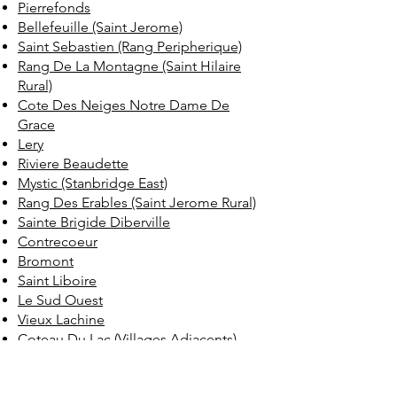
Pierrefonds
Bellefeuille (Saint Jerome)
Saint Sebastien (Rang Peripherique)
Rang De La Montagne (Saint Hilaire
Rural)
Cote Des Neiges Notre Dame De
Grace
Lery
Riviere Beaudette
Mystic (Stanbridge East)
Rang Des Erables (Saint Jerome Rural)
Sainte Brigide Diberville
Contrecoeur
Bromont
Saint Liboire
Le Sud Ouest
Vieux Lachine
Coteau Du Lac (Villages Adjacents)
Saint Placide
Coteau Du Lac