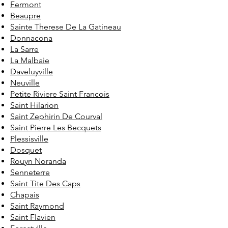
Fermont
Beaupre
Sainte Therese De La Gatineau
Donnacona
La Sarre
La Malbaie
Daveluyville
Neuville
Petite Riviere Saint Francois
Saint Hilarion
Saint Zephirin De Courval
Saint Pierre Les Becquets
Plessisville
Dosquet
Rouyn Noranda
Senneterre
Saint Tite Des Caps
Chapais
Saint Raymond
Saint Flavien