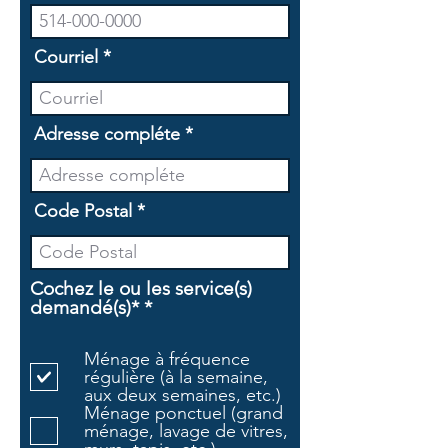
Courriel
Adresse compléte
Code Postal
Cochez le ou les service(s)
O
demandé(s)*
*
b
l
Ménage à fréquence
i
régulière (à la semaine,
g
aux deux semaines, etc.)
a
Ménage ponctuel (grand
t
ménage, lavage de vitres,
o