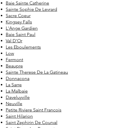
Baie Sainte Catherine
Sainte Sophie De Levrard
Sacre Coeur
Kingsey Falls
L'Ange Gardien
Baie Saint Paul
Val D'Or
Les Eboulements
Low
Fermont
Beaupre
Sainte Therese De La Gatineau
Donnacona
La Sarre
La Malbaie
Daveluyville
Neuville
Petite Riviere Saint Francois
Saint Hilarion
Saint Zephirin De Courval