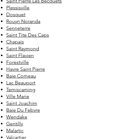
Saint Pierre Les Becquets
Plessisville
Dosquet
Rouyn Noranda
Senneterre
Saint Tite Des Caps
Chapais
Saint Raymond
Saint Flavien
Forestville
Havre Saint Pierre
Baie Comeau
Lac Beauport
Temiscaming
Ville Marie
Saint Joachim
Baie Du Febvre
Wendake
Gentilly
Malartic
Valcartier