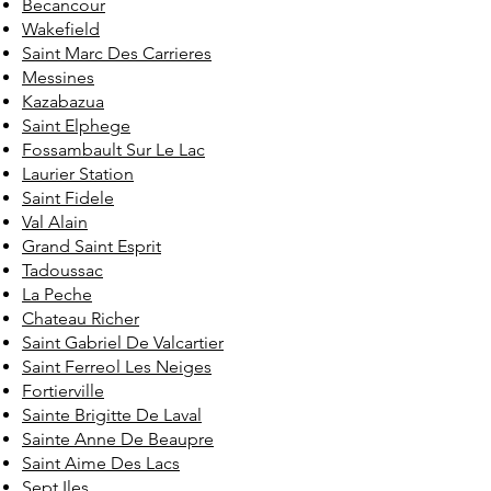
Becancour
Wakefield
Saint Marc Des Carrieres
Messines
Kazabazua
Saint Elphege
Fossambault Sur Le Lac
Laurier Station
Saint Fidele
Val Alain
Grand Saint Esprit
Tadoussac
La Peche
Chateau Richer
Saint Gabriel De Valcartier
Saint Ferreol Les Neiges
Fortierville
Sainte Brigitte De Laval
Sainte Anne De Beaupre
Saint Aime Des Lacs
Sept Iles