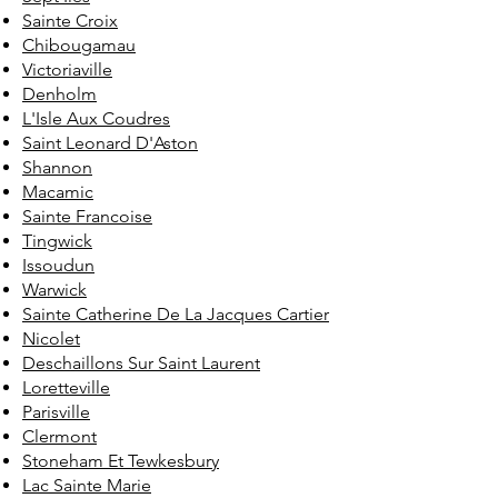
Sainte Croix
Chibougamau
Victoriaville
Denholm
L'Isle Aux Coudres
Saint Leonard D'Aston
Shannon
Macamic
Sainte Francoise
Tingwick
Issoudun
Warwick
Sainte Catherine De La Jacques Cartier
Nicolet
Deschaillons Sur Saint Laurent
Loretteville
Parisville
Clermont
Stoneham Et Tewkesbury
Lac Sainte Marie