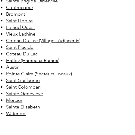
Sainte Brigide Diberville
Contrecoeur
Bromont
Saint Liboire
Le Sud Ouest
Vieux Lachine
Coteau Du Lac (Villages Adjacents)
Saint Placide
Coteau Du Lac
Hatley (Hameaux Ruraux)
Austin
Pointe Claire (Secteurs Locaux)
Saint Guillaume
Saint Colomban
Sainte Genevieve
Mercier
Sainte Elisabeth
Waterloo
Saint David
Village (Le Village)
Saint Cesaire