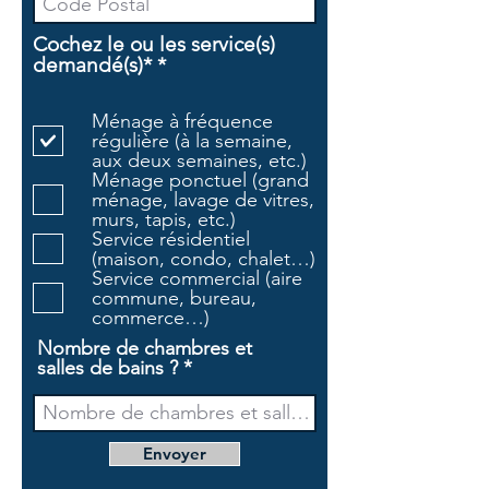
Cochez le ou les service(s)
O
demandé(s)*
*
b
l
Ménage à fréquence
i
régulière (à la semaine,
g
aux deux semaines, etc.)
a
Ménage ponctuel (grand
t
ménage, lavage de vitres,
o
murs, tapis, etc.)
i
Service résidentiel
r
(maison, condo, chalet…)
e
Service commercial (aire
commune, bureau,
commerce…)
Nombre de chambres et
salles de bains ?
Envoyer