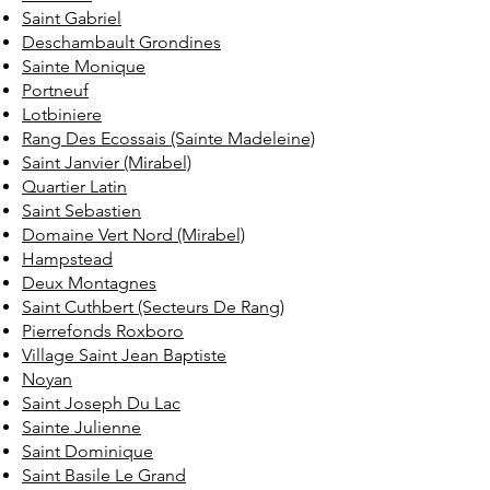
Saint Gabriel
Deschambault Grondines
Sainte Monique
Portneuf
Lotbiniere
Rang Des Ecossais (Sainte Madeleine)
Saint Janvier (Mirabel)
Quartier Latin
Saint Sebastien
Domaine Vert Nord (Mirabel)
Hampstead
Deux Montagnes
Saint Cuthbert (Secteurs De Rang)
Pierrefonds Roxboro
Village Saint Jean Baptiste
Noyan
Saint Joseph Du Lac
Sainte Julienne
Saint Dominique
Saint Basile Le Grand