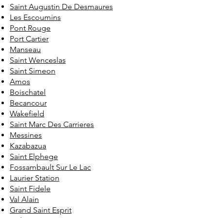
Saint Augustin De Desmaures
Les Escoumins
Pont Rouge
Port Cartier
Manseau
Saint Wenceslas
Saint Simeon
Amos
Boischatel
Becancour
Wakefield
Saint Marc Des Carrieres
Messines
Kazabazua
Saint Elphege
Fossambault Sur Le Lac
Laurier Station
Saint Fidele
Val Alain
Grand Saint Esprit