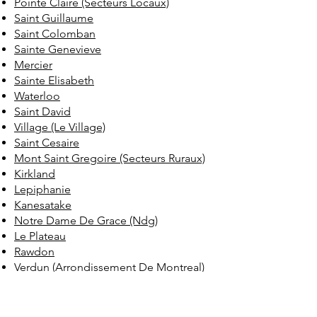
Pointe Claire (Secteurs Locaux)
Saint Guillaume
Saint Colomban
Sainte Genevieve
Mercier
Sainte Elisabeth
Waterloo
Saint David
Village (Le Village)
Saint Cesaire
Mont Saint Gregoire (Secteurs Ruraux)
Kirkland
Lepiphanie
Kanesatake
Notre Dame De Grace (Ndg)
Le Plateau
Rawdon
Verdun (Arrondissement De Montreal)
Maisonneuve
Ile Bizard
Lassomption