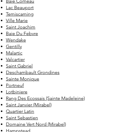
Baie Comeau
Lac Beauport
Temiscaming
Ville Marie
Saint Joachim
Baie Du Febvre
Wendake
Gentilly
Malartic
Valcartier
Saint Gabriel
Deschambault Grondines
Sainte Monique
Portneuf
Lotbiniere
Rang Des Ecossais (Sainte Madeleine)
Saint Janvier (Mirabel)
Quartier Latin
Saint Sebastien
Domaine Vert Nord (Mirabel)
Hampstead