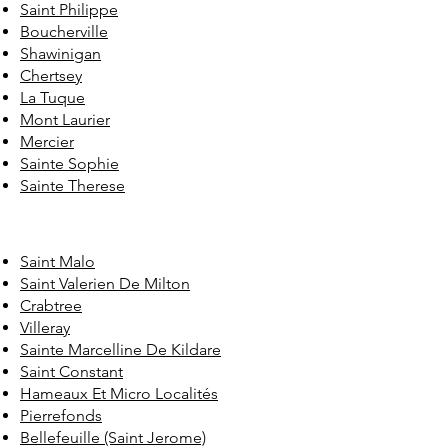
Saint Philippe
Boucherville
Shawinigan
Chertsey
La Tuque
Mont Laurier
Mercier
Sainte Sophie
Sainte Therese
Saint Malo
Saint Valerien De Milton
Crabtree
Villeray
Sainte Marcelline De Kildare
Saint Constant
Hameaux Et Micro Localités
Pierrefonds
Bellefeuille (Saint Jerome)