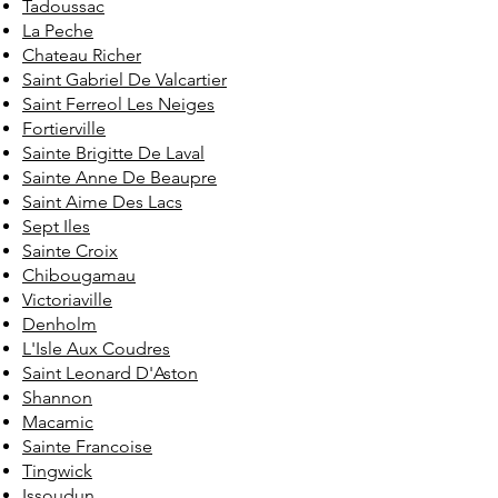
Tadoussac
La Peche
Chateau Richer
Saint Gabriel De Valcartier
Saint Ferreol Les Neiges
Fortierville
Sainte Brigitte De Laval
Sainte Anne De Beaupre
Saint Aime Des Lacs
Sept Iles
Sainte Croix
Chibougamau
Victoriaville
Denholm
L'Isle Aux Coudres
Saint Leonard D'Aston
Shannon
Macamic
Sainte Francoise
Tingwick
Issoudun