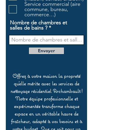
e
Service commercial (aire
commune, bureau,
commerce…)
Nombre de chambres et
salles de bains ?
Envoyer
Offrez à votre maison la propreté
qu’elle mérite avec les services de
nettoyage résidentiel Archambault !
Notre équipe professionnelle et
expérimentée transforme chaque
espace en un véritable havre de
fraîcheur, adapté à vos besoins et à
votre budget. Que ce soit pour un