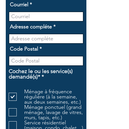
Courriel
Adresse compléte
Code Postal
Cochez le ou les service(s)
O
demandé(s)*
*
b
l
Ménage à fréquence
i
régulière (à la semaine,
g
aux deux semaines, etc.)
a
Ménage ponctuel (grand
t
ménage, lavage de vitres,
o
murs, tapis, etc.)
i
Service résidentiel
r
(maison, condo, chalet…)