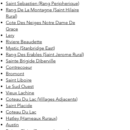
Saint Sebastien (Rang Peripherique)
Rang De La Montagne (Saint Hilaire
Rural)
Cote Des Neiges Notre Dame De
Grace
Lery
Riviere Beaudette
Mystic (Stanbridge East)
Rang Des Erables (Saint Jerome Rural)
Sainte Brigide Diberville
Contrecoeur
Bromont
Saint Liboire
Le Sud Ouest
Vieux Lachine
Coteau Du Lac (Villages Adjacents)
Saint Placide
Coteau Du Lac
Hatley (Hameaux Ruraux)
Austin