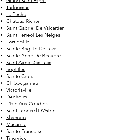
Grand Saint Esprit
Tadoussac
La Peche
Chateau Richer
Saint Gabriel De Valcartier
Saint Ferreol Les Neiges
Fortierville
Sainte Brigitte De Laval
Sainte Anne De Beaupre
Saint Aime Des Lacs
Sept Iles
Sainte Croix
Chibougamau
Victoriaville
Denholm
L'Isle Aux Coudres
Saint Leonard D'Aston
Shannon
Macamic
Sainte Francoise
Tingwick