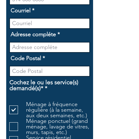
Courriel
Adresse compléte
Code Postal
Cochez le ou les service(s)
O
demandé(s)*
*
b
l
Ménage à fréquence
i
régulière (à la semaine,
g
aux deux semaines, etc.)
a
Ménage ponctuel (grand
t
ménage, lavage de vitres,
o
murs, tapis, etc.)
i
Service résidentiel