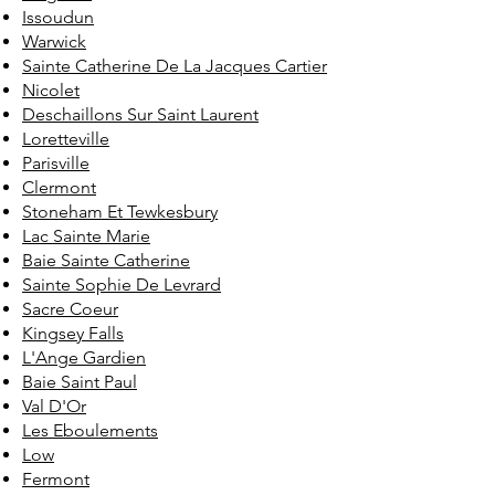
Issoudun
Warwick
Sainte Catherine De La Jacques Cartier
Nicolet
Deschaillons Sur Saint Laurent
Loretteville
Parisville
Clermont
Stoneham Et Tewkesbury
Lac Sainte Marie
Baie Sainte Catherine
Sainte Sophie De Levrard
Sacre Coeur
Kingsey Falls
L'Ange Gardien
Baie Saint Paul
Val D'Or
Les Eboulements
Low
Fermont