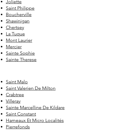
Joliette
Saint Philippe
Boucherville
Shawinigan
Chertsey
La Tuque
Mont Laurier
Mercier
Sainte Sophie
Sainte Therese
Saint Malo
Saint Valerien De Milton
Crabtree
Villeray
Sainte Marcelline De Kildare
Saint Constant
Hameaux Et Micro Localités
Pierrefonds