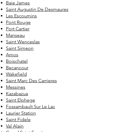
Baie James
Saint Augustin De Desmaures
Les Escoumins
Pont Rouge
Port Cartier
Manseau
Saint Wenceslas
Saint Simeon
Amos
Boischatel
Becancour
Wakefield
Saint Marc Des Carrieres
Messines
Kazabazua
Saint Elphege
Fossambault Sur Le Lac
Laurier Station
Saint Fidele
Val Alain