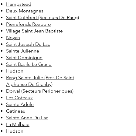
Hampstead
Deux Montagnes
Saint Cuthbert (Secteurs De Rang)
Pierrefonds Roxboro
Village Saint Jean Baptiste
Noyan
Saint Joseph Du Lac
Sainte Julienne
Saint Dominique
Saint Basile Le Grand
Hudson
Rang Sainte Julie (Pres De Saint
Alphonse De Granby)
Dorval (Secteurs Peripheriques)
Les Coteaux
Sainte Adele
Gatineau
Sainte Anne Du Lac
La Malbaie
Hudson