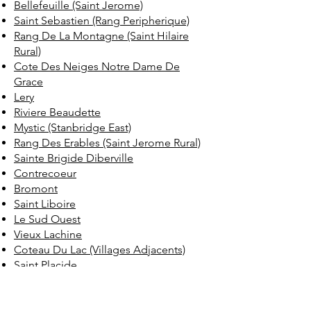
Bellefeuille (Saint Jerome)
Saint Sebastien (Rang Peripherique)
Rang De La Montagne (Saint Hilaire
Rural)
Cote Des Neiges Notre Dame De
Grace
Lery
Riviere Beaudette
Mystic (Stanbridge East)
Rang Des Erables (Saint Jerome Rural)
Sainte Brigide Diberville
Contrecoeur
Bromont
Saint Liboire
Le Sud Ouest
Vieux Lachine
Coteau Du Lac (Villages Adjacents)
Saint Placide
Coteau Du Lac
Hatley (Hameaux Ruraux)
Austin