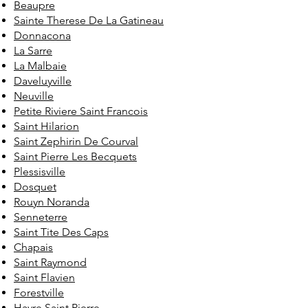
Beaupre
Sainte Therese De La Gatineau
Donnacona
La Sarre
La Malbaie
Daveluyville
Neuville
Petite Riviere Saint Francois
Saint Hilarion
Saint Zephirin De Courval
Saint Pierre Les Becquets
Plessisville
Dosquet
Rouyn Noranda
Senneterre
Saint Tite Des Caps
Chapais
Saint Raymond
Saint Flavien
Forestville
Havre Saint Pierre