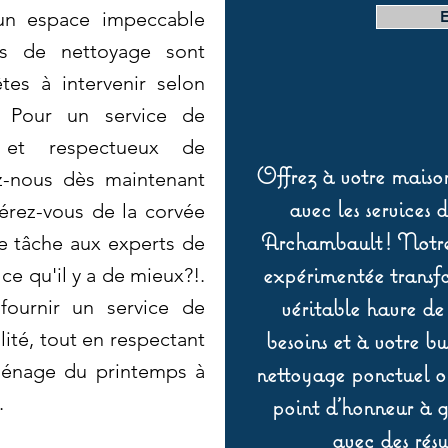
 un espace impeccable
es de nettoyage sont
êtes à intervenir selon
 Pour un service de
é et respectueux de
Offrez à votre maison
ez-nous dès maintenant
avec les services 
bérez-vous de la corvée
Archambault ! Notre 
e tâche aux experts de
expérimentée transf
e qu'il y a de mieux?!.
véritable havre de
fournir un service de
besoins et à votre b
ité, tout en respectant
ménage du printemps à
nettoyage ponctuel ou
.
point d’honneur à ga
avec des résu