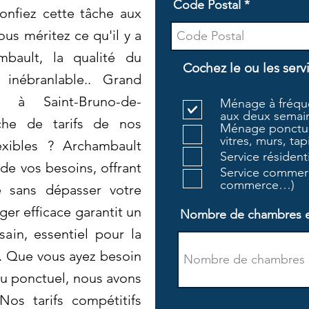
Code Postal
onfiez cette tâche aux
us méritez ce qu'il y a
bault, la qualité du
Cochez le ou les serv
 inébranlable.. Grand
à Saint-Bruno-de-
Ménage à fréque
aux deux semain
rche de tarifs de nos
Ménage ponctue
vitres, murs, tapi
exibles ? Archambault
Service résiden
 de vos besoins, offrant
Service commerc
commerce…)
é sans dépasser votre
er efficace garantit un
Nombre de chambres et 
ain, essentiel pour la
e. Que vous ayez besoin
u ponctuel, nous avons
Nos tarifs compétitifs