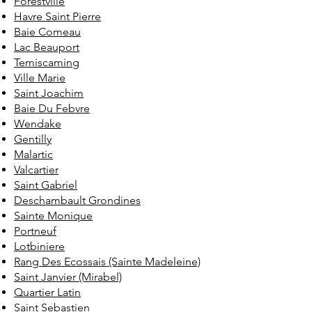
Forestville
Havre Saint Pierre
Baie Comeau
Lac Beauport
Temiscaming
Ville Marie
Saint Joachim
Baie Du Febvre
Wendake
Gentilly
Malartic
Valcartier
Saint Gabriel
Deschambault Grondines
Sainte Monique
Portneuf
Lotbiniere
Rang Des Ecossais (Sainte Madeleine)
Saint Janvier (Mirabel)
Quartier Latin
Saint Sebastien