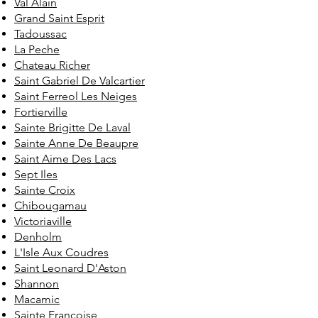
Val Alain
Grand Saint Esprit
Tadoussac
La Peche
Chateau Richer
Saint Gabriel De Valcartier
Saint Ferreol Les Neiges
Fortierville
Sainte Brigitte De Laval
Sainte Anne De Beaupre
Saint Aime Des Lacs
Sept Iles
Sainte Croix
Chibougamau
Victoriaville
Denholm
L'Isle Aux Coudres
Saint Leonard D'Aston
Shannon
Macamic
Sainte Francoise