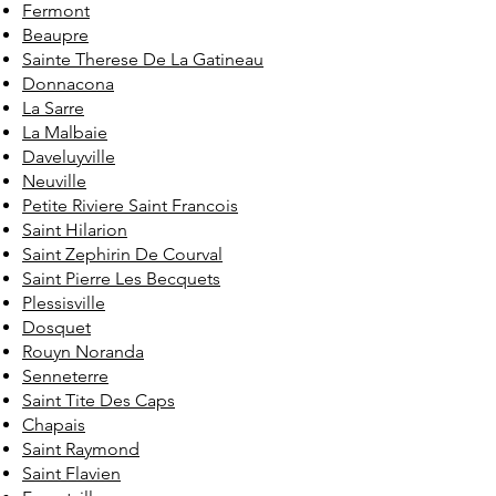
Fermont
Beaupre
Sainte Therese De La Gatineau
Donnacona
La Sarre
La Malbaie
Daveluyville
Neuville
Petite Riviere Saint Francois
Saint Hilarion
Saint Zephirin De Courval
Saint Pierre Les Becquets
Plessisville
Dosquet
Rouyn Noranda
Senneterre
Saint Tite Des Caps
Chapais
Saint Raymond
Saint Flavien