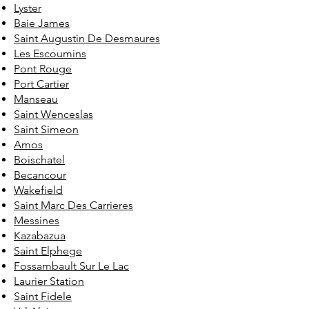
Lyster
Baie James
Saint Augustin De Desmaures
Les Escoumins
Pont Rouge
Port Cartier
Manseau
Saint Wenceslas
Saint Simeon
Amos
Boischatel
Becancour
Wakefield
Saint Marc Des Carrieres
Messines
Kazabazua
Saint Elphege
Fossambault Sur Le Lac
Laurier Station
Saint Fidele