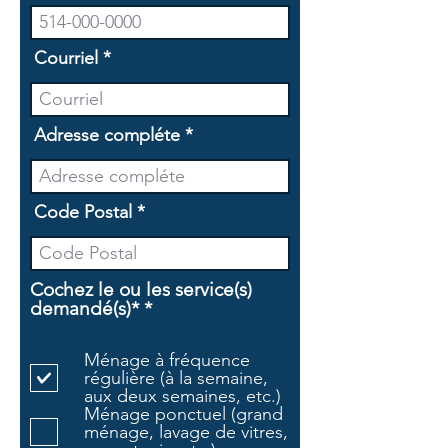
Courriel
Adresse compléte
Code Postal
Cochez le ou les service(s)
O
demandé(s)*
*
b
l
Ménage à fréquence
i
régulière (à la semaine,
g
aux deux semaines, etc.)
a
Ménage ponctuel (grand
t
ménage, lavage de vitres,
o