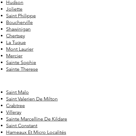
Hudson
Joliette
Saint Philippe
Boucherville
Shawinigan
Chertsey
La Tuque
Mont Laurier
Mercier
Sainte Sophie
Sainte Therese
Saint Malo
Saint Valerien De Milton
Crabtree
Villeray
Sainte Marcelline De Kildare
Saint Constant
Hameaux Et Micro Localités