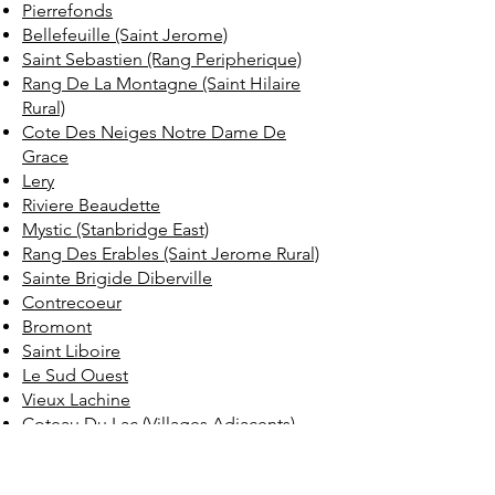
Pierrefonds
Bellefeuille (Saint Jerome)
Saint Sebastien (Rang Peripherique)
Rang De La Montagne (Saint Hilaire
Rural)
Cote Des Neiges Notre Dame De
Grace
Lery
Riviere Beaudette
Mystic (Stanbridge East)
Rang Des Erables (Saint Jerome Rural)
Sainte Brigide Diberville
Contrecoeur
Bromont
Saint Liboire
Le Sud Ouest
Vieux Lachine
Coteau Du Lac (Villages Adjacents)
Saint Placide
Coteau Du Lac