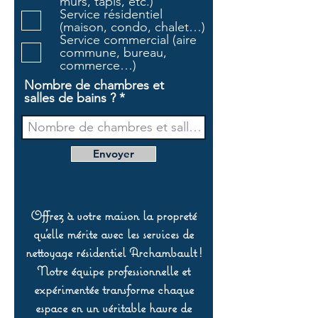
murs, tapis, etc.)
i
Service résidentiel
r
(maison, condo, chalet…)
e
Service commercial (aire
commune, bureau,
commerce…)
Nombre de chambres et
salles de bains ?
Envoyer
Offrez à votre maison la propreté
qu’elle mérite avec les services de
nettoyage résidentiel Archambault !
Notre équipe professionnelle et
expérimentée transforme chaque
espace en un véritable havre de