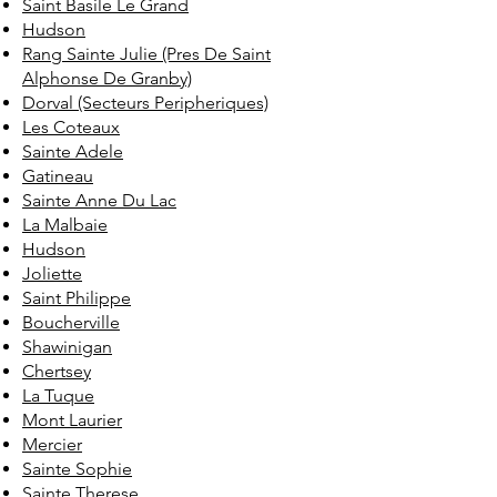
Saint Basile Le Grand
Hudson
Rang Sainte Julie (Pres De Saint
Alphonse De Granby)
Dorval (Secteurs Peripheriques)
Les Coteaux
Sainte Adele
Gatineau
Sainte Anne Du Lac
La Malbaie
Hudson
Joliette
Saint Philippe
Boucherville
Shawinigan
Chertsey
La Tuque
Mont Laurier
Mercier
Sainte Sophie
Sainte Therese