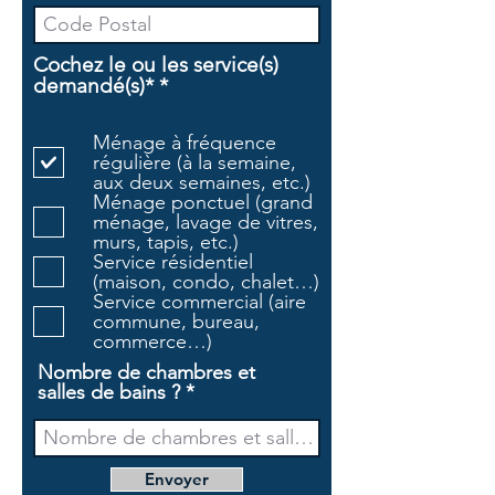
Cochez le ou les service(s)
O
demandé(s)*
*
b
l
Ménage à fréquence
i
régulière (à la semaine,
g
aux deux semaines, etc.)
a
Ménage ponctuel (grand
t
ménage, lavage de vitres,
o
murs, tapis, etc.)
i
Service résidentiel
r
(maison, condo, chalet…)
e
Service commercial (aire
commune, bureau,
commerce…)
Nombre de chambres et
salles de bains ?
Envoyer