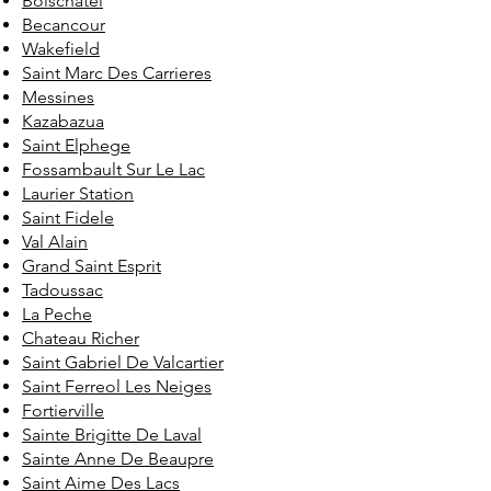
Boischatel
Becancour
Wakefield
Saint Marc Des Carrieres
Messines
Kazabazua
Saint Elphege
Fossambault Sur Le Lac
Laurier Station
Saint Fidele
Val Alain
Grand Saint Esprit
Tadoussac
La Peche
Chateau Richer
Saint Gabriel De Valcartier
Saint Ferreol Les Neiges
Fortierville
Sainte Brigitte De Laval
Sainte Anne De Beaupre
Saint Aime Des Lacs