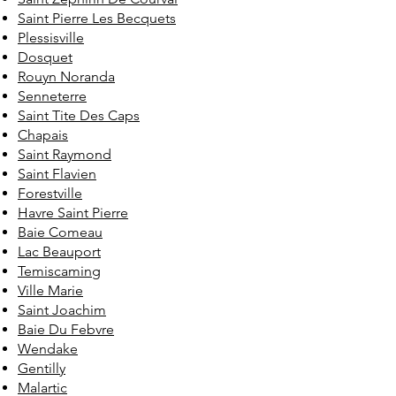
Saint Pierre Les Becquets
Plessisville
Dosquet
Rouyn Noranda
Senneterre
Saint Tite Des Caps
Chapais
Saint Raymond
Saint Flavien
Forestville
Havre Saint Pierre
Baie Comeau
Lac Beauport
Temiscaming
Ville Marie
Saint Joachim
Baie Du Febvre
Wendake
Gentilly
Malartic