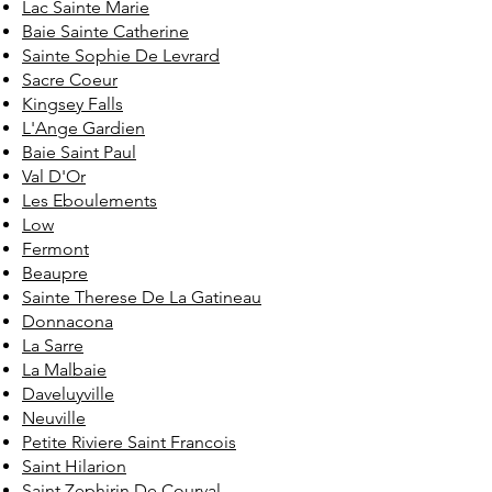
Lac Sainte Marie
Baie Sainte Catherine
Sainte Sophie De Levrard
Sacre Coeur
Kingsey Falls
L'Ange Gardien
Baie Saint Paul
Val D'Or
Les Eboulements
Low
Fermont
Beaupre
Sainte Therese De La Gatineau
Donnacona
La Sarre
La Malbaie
Daveluyville
Neuville
Petite Riviere Saint Francois
Saint Hilarion
Saint Zephirin De Courval