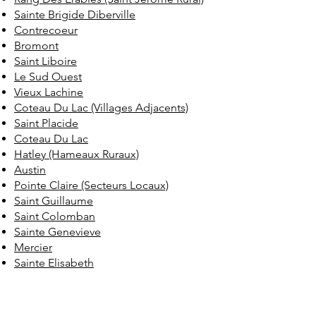
Sainte Brigide Diberville
Contrecoeur
Bromont
Saint Liboire
Le Sud Ouest
Vieux Lachine
Coteau Du Lac (Villages Adjacents)
Saint Placide
Coteau Du Lac
Hatley (Hameaux Ruraux)
Austin
Pointe Claire (Secteurs Locaux)
Saint Guillaume
Saint Colomban
Sainte Genevieve
Mercier
Sainte Elisabeth
Waterloo
Saint David
Village (Le Village)