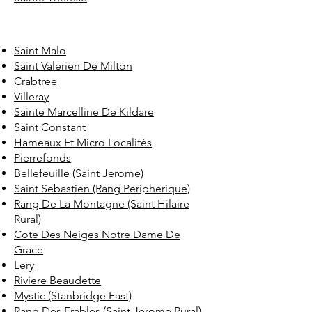
Saint Malo
Saint Valerien De Milton
Crabtree
Villeray
Sainte Marcelline De Kildare
Saint Constant
Hameaux Et Micro Localités
Pierrefonds
Bellefeuille (Saint Jerome)
Saint Sebastien (Rang Peripherique)
Rang De La Montagne (Saint Hilaire
Rural)
Cote Des Neiges Notre Dame De
Grace
Lery
Riviere Beaudette
Mystic (Stanbridge East)
Rang Des Erables (Saint Jerome Rural)