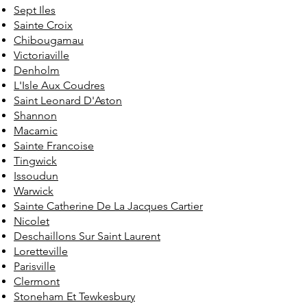
Sept Iles
Sainte Croix
Chibougamau
Victoriaville
Denholm
L'Isle Aux Coudres
Saint Leonard D'Aston
Shannon
Macamic
Sainte Francoise
Tingwick
Issoudun
Warwick
Sainte Catherine De La Jacques Cartier
Nicolet
Deschaillons Sur Saint Laurent
Loretteville
Parisville
Clermont
Stoneham Et Tewkesbury