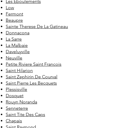
Les Eboulements
Low
Fermont
Beaupre
Sainte Therese De La Gatineau
Donnacona
La Sarre
La Malbaie
Daveluyville
Neuville
Petite Riviere Saint Francois
Saint Hilarion
Saint Zephirin De Courval
Saint Pierre Les Becquets
Plessisville
Dosquet
Rouyn Noranda
Senneterre
Saint Tite Des Caps
Chapais
Saint Raymond