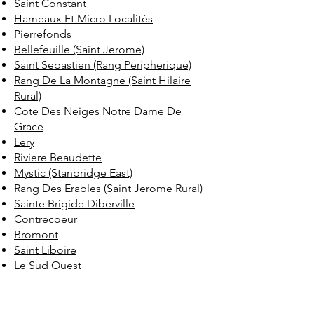
Saint Constant
Hameaux Et Micro Localités
Pierrefonds
Bellefeuille (Saint Jerome)
Saint Sebastien (Rang Peripherique)
Rang De La Montagne (Saint Hilaire
Rural)
Cote Des Neiges Notre Dame De
Grace
Lery
Riviere Beaudette
Mystic (Stanbridge East)
Rang Des Erables (Saint Jerome Rural)
Sainte Brigide Diberville
Contrecoeur
Bromont
Saint Liboire
Le Sud Ouest
Vieux Lachine
Coteau Du Lac (Villages Adjacents)
Saint Placide