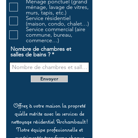
Ménage ponctuel (grand
t
ménage, lavage de vitres,
o
murs, tapis, etc.)
i
Service résidentiel
r
(maison, condo, chalet…)
e
Service commercial (aire
commune, bureau,
commerce…)
Nombre de chambres et
salles de bains ?
Envoyer
Offrez à votre maison la propreté
qu’elle mérite avec les services de
nettoyage résidentiel Archambault !
Notre équipe professionnelle et
expérimentée transforme chaque