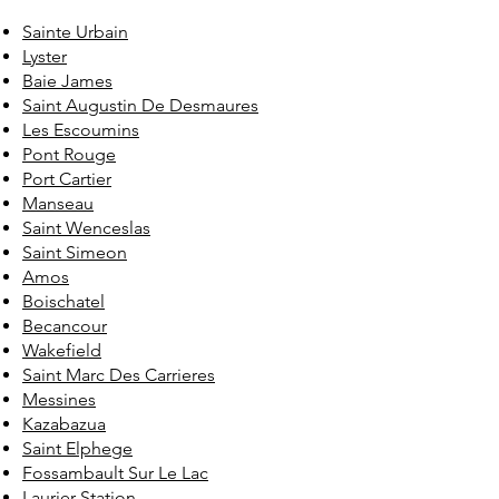
Sainte Urbain
Lyster
Baie James
Saint Augustin De Desmaures
Les Escoumins
Pont Rouge
Port Cartier
Manseau
Saint Wenceslas
Saint Simeon
Amos
Boischatel
Becancour
Wakefield
Saint Marc Des Carrieres
Messines
Kazabazua
Saint Elphege
Fossambault Sur Le Lac
Laurier Station