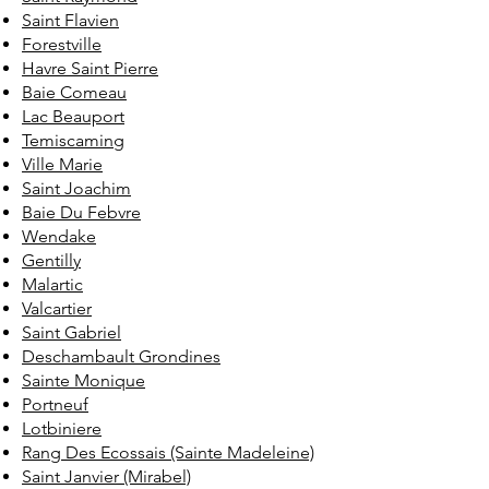
Saint Flavien
Forestville
Havre Saint Pierre
Baie Comeau
Lac Beauport
Temiscaming
Ville Marie
Saint Joachim
Baie Du Febvre
Wendake
Gentilly
Malartic
Valcartier
Saint Gabriel
Deschambault Grondines
Sainte Monique
Portneuf
Lotbiniere
Rang Des Ecossais (Sainte Madeleine)
Saint Janvier (Mirabel)