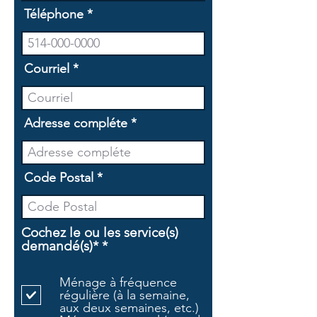
Téléphone
Courriel
Adresse compléte
Code Postal
Cochez le ou les service(s)
O
demandé(s)*
*
b
l
Ménage à fréquence
i
régulière (à la semaine,
g
aux deux semaines, etc.)
a