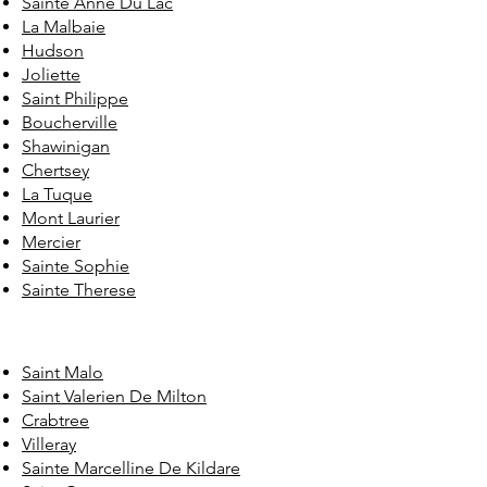
Sainte Anne Du Lac
La Malbaie
Hudson
Joliette
Saint Philippe
Boucherville
Shawinigan
Chertsey
La Tuque
Mont Laurier
Mercier
Sainte Sophie
Sainte Therese
Saint Malo
Saint Valerien De Milton
Crabtree
Villeray
Sainte Marcelline De Kildare