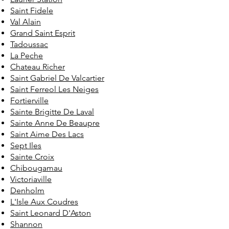
Saint Fidele
Val Alain
Grand Saint Esprit
Tadoussac
La Peche
Chateau Richer
Saint Gabriel De Valcartier
Saint Ferreol Les Neiges
Fortierville
Sainte Brigitte De Laval
Sainte Anne De Beaupre
Saint Aime Des Lacs
Sept Iles
Sainte Croix
Chibougamau
Victoriaville
Denholm
L'Isle Aux Coudres
Saint Leonard D'Aston
Shannon