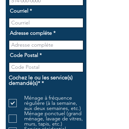
Courriel
Adresse compléte
Code Postal
Cochez le ou les service(s)
O
demandé(s)*
*
b
l
Ménage à fréquence
i
régulière (à la semaine,
g
aux deux semaines, etc.)
a
Ménage ponctuel (grand
t
ménage, lavage de vitres,
o
murs, tapis, etc.)
i