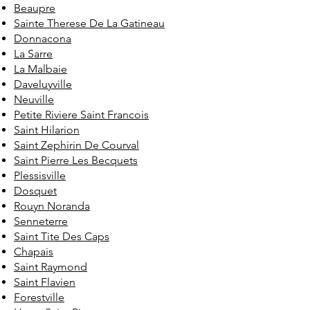
Beaupre
Sainte Therese De La Gatineau
Donnacona
La Sarre
La Malbaie
Daveluyville
Neuville
Petite Riviere Saint Francois
Saint Hilarion
Saint Zephirin De Courval
Saint Pierre Les Becquets
Plessisville
Dosquet
Rouyn Noranda
Senneterre
Saint Tite Des Caps
Chapais
Saint Raymond
Saint Flavien
Forestville