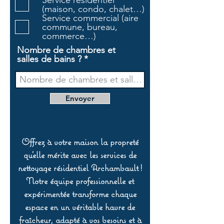
Service résidentiel
r
(maison, condo, chalet…)
e
Service commercial (aire
commune, bureau,
commerce…)
Nombre de chambres et
salles de bains ?
Envoyer
Offrez à votre maison la propreté
qu’elle mérite avec les services de
nettoyage résidentiel Archambault !
Notre équipe professionnelle et
expérimentée transforme chaque
espace en un véritable havre de
fraîcheur, adapté à vos besoins et à