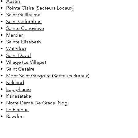
Austin
Pointe Claire (Secteurs Locaux)
Saint Guillaume
Saint Colomban
Sainte Genevieve
Mercier
Sainte Elisabeth
Waterloo
Saint David
Village (Le Village)
Saint Cesaire
Mont Saint Gregoire (Secteurs Ruraux)
Kirkland
Lepiphanie
Kanesatake
Notre Dame De Grace (Ndg)
Le Plateau
Rawdon
Verdun (Arrondissement De Montreal)
Maisonneuve
Ile Bizard