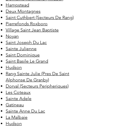
Hampstead
Deux Montagnes
Saint Cuthbert (Secteurs De Rang)
Pierrefonds Roxboro
Village Saint Jean Baptiste
Noyan
Saint Joseph Du Lac
Sainte Julienne
Saint Dominique
Saint Basile Le Grand
Hudson
Rang Sainte Julie (Pres De Saint
Alphonse De Granby)
Dorval (Secteurs Peripheriques)
Les Coteaux
Sainte Adele
Gatineau
Sainte Anne Du Lac
La Malbaie
Hudson