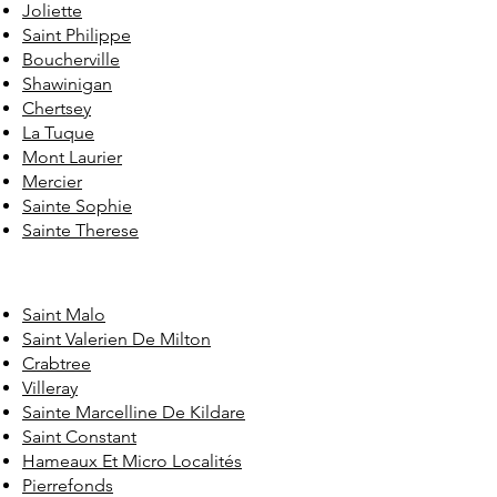
Joliette
Saint Philippe
Boucherville
Shawinigan
Chertsey
La Tuque
Mont Laurier
Mercier
Sainte Sophie
Sainte Therese
Saint Malo
Saint Valerien De Milton
Crabtree
Villeray
Sainte Marcelline De Kildare
Saint Constant
Hameaux Et Micro Localités
Pierrefonds