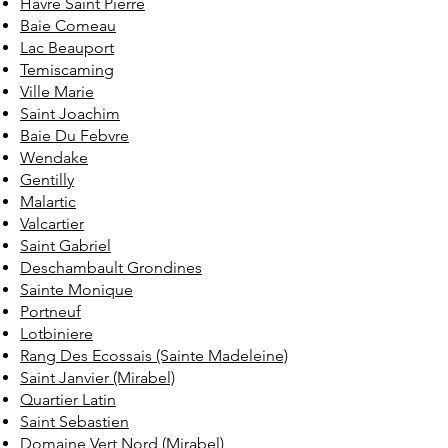
Havre Saint Pierre
Baie Comeau
Lac Beauport
Temiscaming
Ville Marie
Saint Joachim
Baie Du Febvre
Wendake
Gentilly
Malartic
Valcartier
Saint Gabriel
Deschambault Grondines
Sainte Monique
Portneuf
Lotbiniere
Rang Des Ecossais (Sainte Madeleine)
Saint Janvier (Mirabel)
Quartier Latin
Saint Sebastien
Domaine Vert Nord (Mirabel)