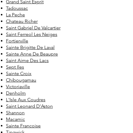
Grand Saint Esprit
Tadoussac
La Peche
Chateau Richer
Saint Gabriel De Valcartier
Saint Ferreol Les Neiges
Fortierville
Sainte Brigitte De Laval
Sainte Anne De Beaupre
Saint Aime Des Lacs
Sept Iles
Sainte Croix
Chibougamau
Victoriaville
Denholm
L'Isle Aux Coudres
Saint Leonard D'Aston
Shannon
Macamic
Sainte Francoise
Tingwick