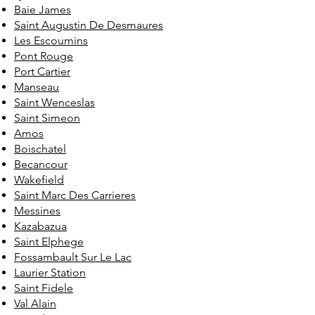
Baie James
Saint Augustin De Desmaures
Les Escoumins
Pont Rouge
Port Cartier
Manseau
Saint Wenceslas
Saint Simeon
Amos
Boischatel
Becancour
Wakefield
Saint Marc Des Carrieres
Messines
Kazabazua
Saint Elphege
Fossambault Sur Le Lac
Laurier Station
Saint Fidele
Val Alain