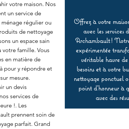
ahir votre maison. Nos
ent un service de
Offrez à votre maison
n ménage régulier ou
avec les services 
produits de nettoyage
Archambault ! Notre 
sons un espace sain
expérimentée transf
 votre famille. Vous
véritable havre de
es en matière de
besoins et à votre b
 pour y répondre et
 sur mesure.
nettoyage ponctuel ou
r un devis
point d’honneur à ga
 nos services de
avec des résu
eure !. Les
ault prennent soin de
oyage parfait. Grand