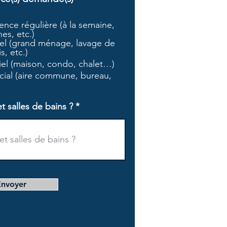
b
l
nce régulière (à la semaine,
i
es, etc.)
g
l (grand ménage, lavage de
a
s, etc.)
t
tiel (maison, condo, chalet…)
o
i
ial (aire commune, bureau,
r
e
salles de bains ?
Envoyer