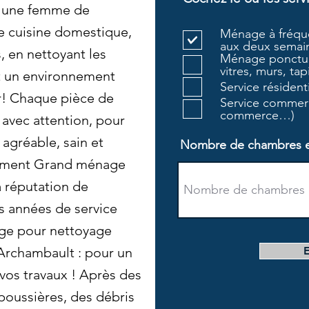
 une femme de
e cuisine domestique,
Ménage à fréque
aux deux semain
, en nettoyant les
Ménage ponctue
vitres, murs, tapi
nt un environnement
Service résiden
er! Chaque pièce de
Service commerc
commerce…)
 avec attention, pour
 agréable, sain et
Nombre de chambres et 
nement Grand ménage
a réputation de
s années de service
ge pour nettoyage
Archambault : pour un
vos travaux ! Après des
poussières, des débris