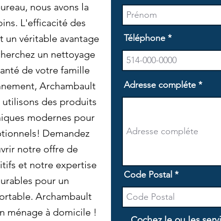
ureau, nous avons la
ins. L'efficacité des
t un véritable avantage
Téléphone
echerchez un nettoyage
santé de votre famille
Adresse compléte
onnement, Archambault
 utilisons des produits
hniques modernes pour
eptionnels! Demandez
vrir notre offre de
itifs et notre expertise
Code Postal
durables pour un
ortable. Archambault
un ménage à domicile !
Cochez le ou les serv