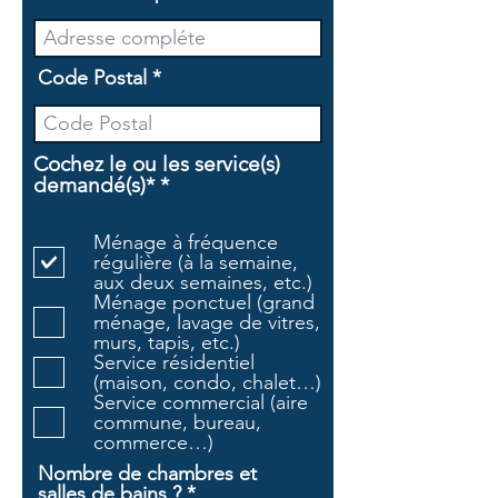
Code Postal
Cochez le ou les service(s)
O
demandé(s)*
*
b
l
Ménage à fréquence
i
régulière (à la semaine,
g
aux deux semaines, etc.)
a
Ménage ponctuel (grand
t
ménage, lavage de vitres,
o
murs, tapis, etc.)
i
Service résidentiel
r
(maison, condo, chalet…)
e
Service commercial (aire
commune, bureau,
commerce…)
Nombre de chambres et
salles de bains ?