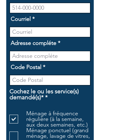
Courriel
Adresse compléte
Code Postal
Cochez le ou les service(s)
O
demandé(s)*
*
b
l
Ménage à fréquence
i
régulière (à la semaine,
g
aux deux semaines, etc.)
a
Ménage ponctuel (grand
t
ménage, lavage de vitres,
o