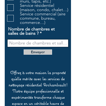
murs, tapis, etc.)
i
Service résidentiel
r
(maison, condo, chalet…)
e
Service commercial (aire
commune, bureau,
commerce…)
Nombre de chambres et
salles de bains ?
Envoyer
Offrez à votre maison la propreté
qu’elle mérite avec les services de
nettoyage résidentiel Archambault !
Notre équipe professionnelle et
expérimentée transforme chaque
espace en un véritable havre de