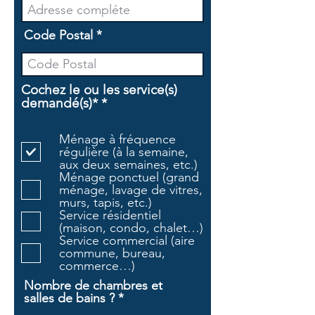
Code Postal
Cochez le ou les service(s)
O
demandé(s)*
*
b
l
Ménage à fréquence
i
régulière (à la semaine,
g
aux deux semaines, etc.)
a
Ménage ponctuel (grand
t
ménage, lavage de vitres,
o
murs, tapis, etc.)
i
Service résidentiel
r
(maison, condo, chalet…)
e
Service commercial (aire
commune, bureau,
commerce…)
Nombre de chambres et
salles de bains ?