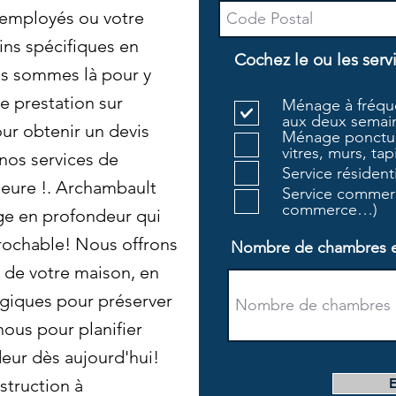
 employés ou votre
ins spécifiques en
Cochez le ou les serv
s sommes là pour y
e prestation sur
Ménage à fréque
aux deux semain
ur obtenir un devis
Ménage ponctue
vitres, murs, tapi
 nos services de
Service résiden
ieure !. Archambault
Service commerc
commerce…)
age en profondeur qui
prochable! Nous offrons
Nombre de chambres et 
 de votre maison, en
ogiques pour préserver
ous pour planifier
eur dès aujourd'hui!
struction à