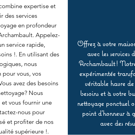
combine expertise et
r des services
ttoyage en profondeur
à Archambault. Appelez-
Offrez à votre maison
n service rapide,
avec les services 
oins !. En utilisant des
Archambault ! Notre 
logiques, nous
expérimentée transf
n pour vous, vos
véritable havre de
 Vous avez des besoins
besoins et à votre b
 nettoyage? Nous
et vous fournir une
nettoyage ponctuel ou
tactez-nous pour
point d’honneur à ga
sé et profiter de nos
avec des résu
alité supérieure !.