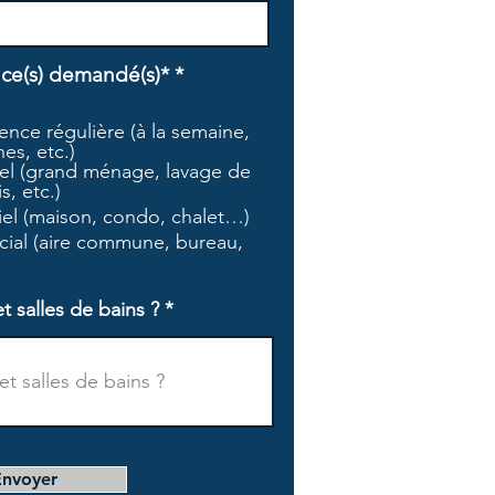
O
ice(s) demandé(s)*
*
b
l
nce régulière (à la semaine,
i
es, etc.)
g
l (grand ménage, lavage de
a
s, etc.)
t
tiel (maison, condo, chalet…)
o
i
ial (aire commune, bureau,
r
e
salles de bains ?
Envoyer