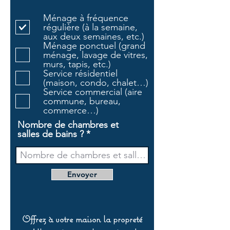
b
l
Ménage à fréquence
i
régulière (à la semaine,
g
aux deux semaines, etc.)
a
Ménage ponctuel (grand
t
ménage, lavage de vitres,
o
murs, tapis, etc.)
i
Service résidentiel
r
(maison, condo, chalet…)
e
Service commercial (aire
commune, bureau,
commerce…)
Nombre de chambres et
salles de bains ?
Envoyer
Offrez à votre maison la propreté