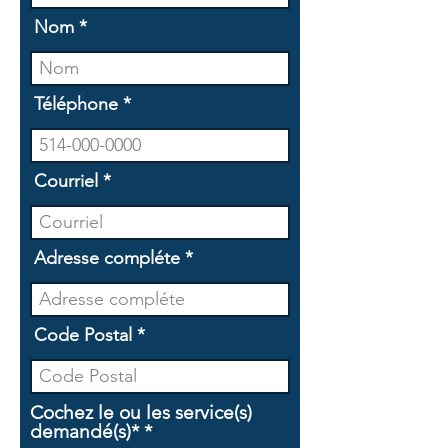
Nom
Téléphone
Courriel
Adresse compléte
Code Postal
Cochez le ou les service(s)
O
demandé(s)*
*