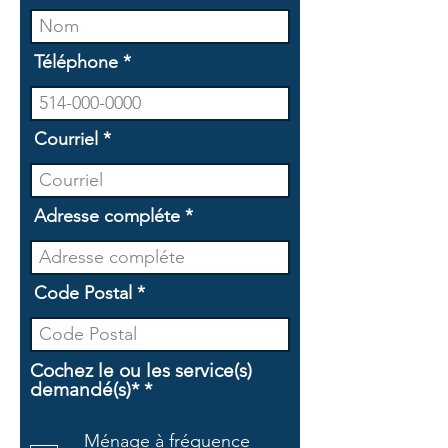
Téléphone
Courriel
Adresse compléte
Code Postal
Cochez le ou les service(s)
O
demandé(s)*
*
b
l
Ménage à fréquence
i