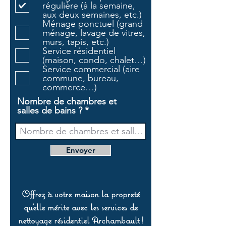
régulière (à la semaine,
g
aux deux semaines, etc.)
a
Ménage ponctuel (grand
t
ménage, lavage de vitres,
o
murs, tapis, etc.)
i
Service résidentiel
r
(maison, condo, chalet…)
e
Service commercial (aire
commune, bureau,
commerce…)
Nombre de chambres et
salles de bains ?
Envoyer
Offrez à votre maison la propreté
qu’elle mérite avec les services de
nettoyage résidentiel Archambault !