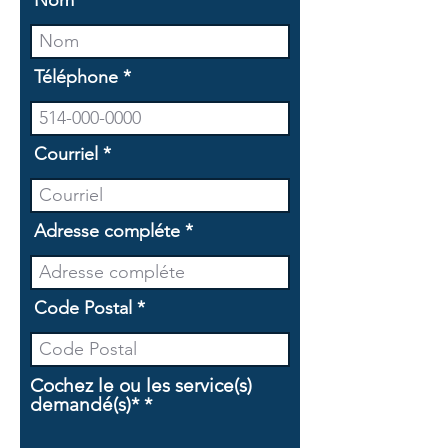
Nom
Téléphone
Courriel
Adresse compléte
Code Postal
Cochez le ou les service(s)
O
demandé(s)*
*
b
l