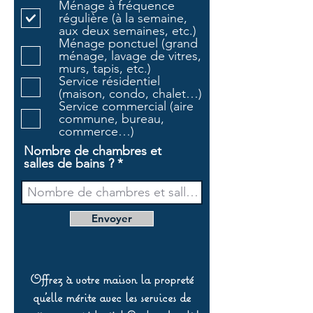
Ménage à fréquence
i
régulière (à la semaine,
g
aux deux semaines, etc.)
a
Ménage ponctuel (grand
t
ménage, lavage de vitres,
o
murs, tapis, etc.)
i
Service résidentiel
r
(maison, condo, chalet…)
e
Service commercial (aire
commune, bureau,
commerce…)
Nombre de chambres et
salles de bains ?
Envoyer
Offrez à votre maison la propreté
qu’elle mérite avec les services de