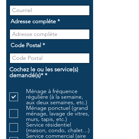
Adresse compléte
Code Postal
Cochez le ou les service(s)
O
demandé(s)*
*
b
l
Ménage à fréquence
i
régulière (à la semaine,
g
aux deux semaines, etc.)
a
Ménage ponctuel (grand
t
ménage, lavage de vitres,
o
murs, tapis, etc.)
i
Service résidentiel
r
(maison, condo, chalet…)
e
Service commercial (aire