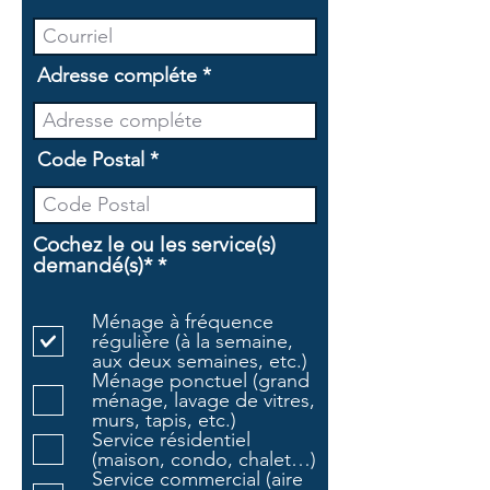
Adresse compléte
Code Postal
Cochez le ou les service(s)
O
demandé(s)*
*
b
l
Ménage à fréquence
i
régulière (à la semaine,
g
aux deux semaines, etc.)
a
Ménage ponctuel (grand
t
ménage, lavage de vitres,
o
murs, tapis, etc.)
i
Service résidentiel
r
(maison, condo, chalet…)
e
Service commercial (aire